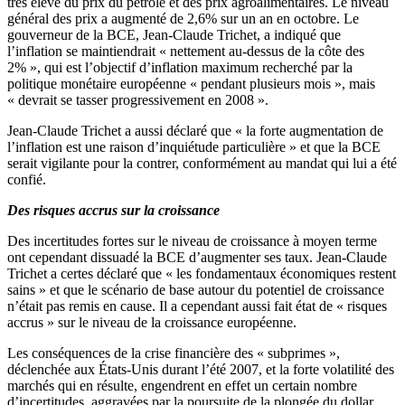
très élevé du prix du pétrole et des prix agroalimentaires. Le niveau
général des prix a augmenté de 2,6% sur un an en octobre. Le
gouverneur de la BCE, Jean-Claude Trichet, a indiqué que
l’inflation se maintiendrait « nettement au-dessus de la côte des
2% », qui est l’objectif d’inflation maximum recherché par la
politique monétaire européenne « pendant plusieurs mois », mais
« devrait se tasser progressivement en 2008 ».
Jean-Claude Trichet a aussi déclaré que « la forte augmentation de
l’inflation est une raison d’inquiétude particulière » et que la BCE
serait vigilante pour la contrer, conformément au mandat qui lui a été
confié.
Des risques accrus sur la croissance
Des incertitudes fortes sur le niveau de croissance à moyen terme
ont cependant dissuadé la BCE d’augmenter ses taux. Jean-Claude
Trichet a certes déclaré que « les fondamentaux économiques restent
sains » et que le scénario de base autour du potentiel de croissance
n’était pas remis en cause. Il a cependant aussi fait état de « risques
accrus » sur le niveau de la croissance européenne.
Les conséquences de la crise financière des « subprimes »,
déclenchée aux États-Unis durant l’été 2007, et la forte volatilité des
marchés qui en résulte, engendrent en effet un certain nombre
d’incertitudes, aggravées par la poursuite de la plongée du dollar