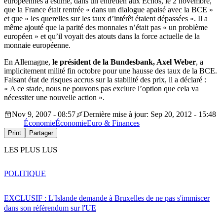
européennes a estimé, dans un entretien aux Echos, le 2 novembre,
que la France était rentrée « dans un dialogue apaisé avec la BCE »
et que « les querelles sur les taux d’intérêt étaient dépassées ». Il a
même ajouté que la parité des monnaies n’était pas « un problème
européen » et qu’il voyait des atouts dans la force actuelle de la
monnaie européenne.
En Allemagne,
le président de la Bundesbank, Axel Weber
, a
implicitement milité fin octobre pour une hausse des taux de la BCE.
Faisant état de risques accrus sur la stabilité des prix, il a déclaré :
« A ce stade, nous ne pouvons pas exclure l’option que cela va
nécessiter une nouvelle action ».
Nov 9, 2007 - 08:57
Dernière mise à jour: Sep 20, 2012 - 15:48
Économie
Économie
Euro & Finances
Print
Partager
LES PLUS LUS
POLITIQUE
EXCLUSIF : L'Islande demande à Bruxelles de ne pas s'immiscer
dans son référendum sur l'UE