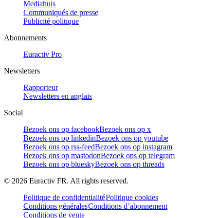
Mediahuis
Communiqués de presse
Publicité politique
Abonnements
Euractiv Pro
Newsletters
Rapporteur
Newsletters en anglais
Social
Bezoek ons op facebook
Bezoek ons op x
Bezoek ons op linkedin
Bezoek ons op youtube
Bezoek ons op rss-feed
Bezoek ons op instagram
Bezoek ons op mastodon
Bezoek ons op telegram
Bezoek ons op bluesky
Bezoek ons op threads
©
2026
Euractiv FR. All rights reserved.
Politique de confidentialité
Politique cookies
Conditions générales
Conditions d’abonnement
Conditions de vente