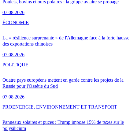
Poulets, bovins et ours polaires : la grippe aviaire se propage
07.08.2026
ÉCONOMIE
La « résilience surprenante » de l'Allemagne face à la forte hausse
des exportations chinoises
07.08.2026
POLITIQUE
Quatre pays européens mettent en garde contre les projets de la
Russie pour l'Ossétie du Sud
07.08.2026
PRO
ENERGIE, ENVIRONNEMENT ET TRANSPORT
Panneaux solaires et puces : Trump impose 15% de taxes sur le
polysilicium