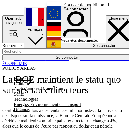
Ga naar de hoofdinhoud
Se connecter
Open sub
Close menu
English
navigation
Français
Deutsch
Vous êtes déconnecté.
Recherche
Se connecter
Español
Lumières éteintes
Se connecter
Rapporteur
Politique
Économie
Newsletters
Evénements
Em
ÉCONOMIE
POLICY AREAS
La BCE maintient le statu quo
Economie
Politique
sur ses taux directeurs
Agriculture et Alimentation
Santé
Technologies
Energie, Environnement et Transport
Défense
Confrontée à la fois à des tendances inflationnistes à la hausse et à
des risques sur la croissance, la Banque Centrale Européenne a
décidé de maintenir son principal taux directeur inchangé à 4%,
alors que le cours de l’euro par rapport au dollar et au pétrole