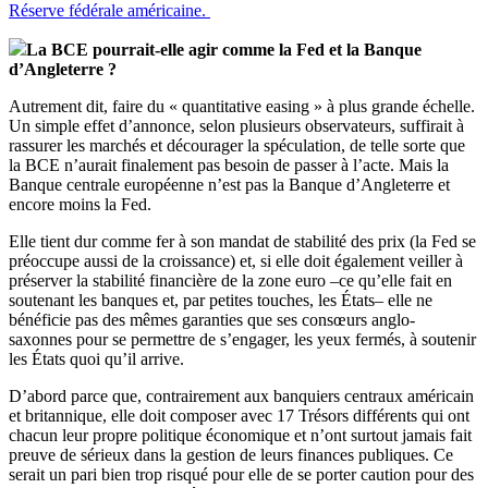
Réserve fédérale américaine.
La BCE pourrait-elle agir comme la Fed et la Banque
d’Angleterre ?
Autrement dit, faire du « quantitative easing » à plus grande échelle.
Un simple effet d’annonce, selon plusieurs observateurs, suffirait à
rassurer les marchés et décourager la spéculation, de telle sorte que
la BCE n’aurait finalement pas besoin de passer à l’acte. Mais la
Banque centrale européenne n’est pas la Banque d’Angleterre et
encore moins la Fed.
Elle tient dur comme fer à son mandat de stabilité des prix (la Fed se
préoccupe aussi de la croissance) et, si elle doit également veiller à
préserver la stabilité financière de la zone euro –ce qu’elle fait en
soutenant les banques et, par petites touches, les États– elle ne
bénéficie pas des mêmes garanties que ses consœurs anglo-
saxonnes pour se permettre de s’engager, les yeux fermés, à soutenir
les États quoi qu’il arrive.
D’abord parce que, contrairement aux banquiers centraux américain
et britannique, elle doit composer avec 17 Trésors différents qui ont
chacun leur propre politique économique et n’ont surtout jamais fait
preuve de sérieux dans la gestion de leurs finances publiques. Ce
serait un pari bien trop risqué pour elle de se porter caution pour des