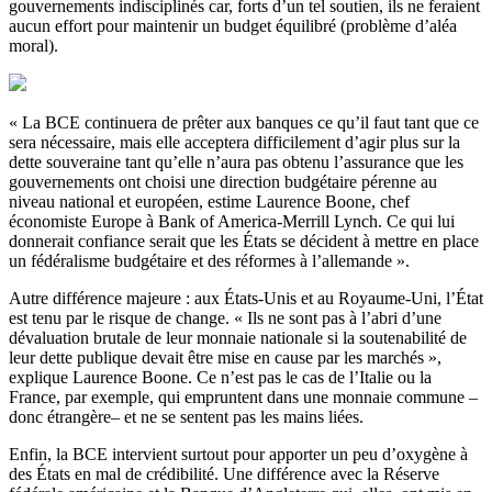
gouvernements indisciplinés car, forts d’un tel soutien, ils ne feraient
aucun effort pour maintenir un budget équilibré (problème d’aléa
moral).
« La BCE continuera de prêter aux banques ce qu’il faut tant que ce
sera nécessaire, mais elle acceptera difficilement d’agir plus sur la
dette souveraine tant qu’elle n’aura pas obtenu l’assurance que les
gouvernements ont choisi une direction budgétaire pérenne au
niveau national et européen, estime Laurence Boone, chef
économiste Europe à Bank of America-Merrill Lynch. Ce qui lui
donnerait confiance serait que les États se décident à mettre en place
un fédéralisme budgétaire et des réformes à l’allemande ».
Autre différence majeure : aux États-Unis et au Royaume-Uni, l’État
est tenu par le risque de change. « Ils ne sont pas à l’abri d’une
dévaluation brutale de leur monnaie nationale si la soutenabilité de
leur dette publique devait être mise en cause par les marchés »,
explique Laurence Boone. Ce n’est pas le cas de l’Italie ou la
France, par exemple, qui empruntent dans une monnaie commune –
donc étrangère– et ne se sentent pas les mains liées.
Enfin, la BCE intervient surtout pour apporter un peu d’oxygène à
des États en mal de crédibilité. Une différence avec la Réserve