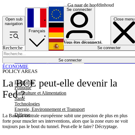
Ga naar de hoofdinhoud
Se connecter
Open sub
Close menu
English
navigation
Français
Deutsch
Vous êtes déconnecté.
Recherche
Se connecter
Español
Lumières éteintes
Se connecter
Rapporteur
Politique
Économie
Newsletters
Evénements
Em
ÉCONOMIE
POLICY AREAS
La BCE peut-elle devenir la
Economie
Politique
Fed ?
Agriculture et Alimentation
Santé
Technologies
Energie, Environnement et Transport
Défense
La Banque centrale européenne subit une pression de plus en plus
forte pour muscler ses interventions, alors que la zone euro ne voit
toujours pas le bout du tunnel. Peut-elle le faire? Décryptage.