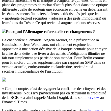
fédérale américaine et la Banque d’Angleterre qui, elles, ont mis en
place des programmes de rachat d’actifs plus tôt et dans une optique
différente : celle de soutenir une économie en berne en débarrassant
les établissements financiers de leurs actifs risqués (tels que les
« mortgage-backed securities » adossés à des prêts immobiliers) ou
leurs bons du Trésor. Ce qui revient à augmenter leurs réserves.
Pourquoi l’Allemagne refuse-t-elle ces changements ?
La chancelière allemande, Angela Merkel, et le président de la
Bundesbank, Jens Weidmann, ont clairement exprimé leur
opposition à une action décisive de la banque centrale pour enrayer
la crise de la dette : se livrer à des achats d’obligations illimités ne
fait tout simplement pas partie de son mandat. Pour Berlin comme
pour Francfort, un pas supplémentaire par rapport au SMP dans sa
version actuelle, embryonnaire et clandestine, reviendrait à
sacrifier l’indépendance de l’institution.
« Ce qui compte, c’est de regagner la confiance des citoyens et des
investisseurs. Nous n’y parviendront pas en détruisant la crédibilité
de la BCE, » a ainsi rappelé Mario Draghi, dans son
interview
au
Financial Times.
La réticence allemande s’explique également par de sa
hantise de