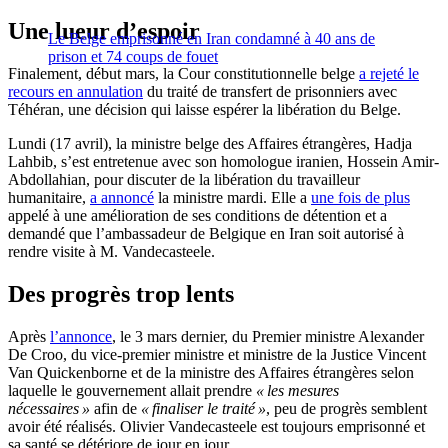
Une lueur d’espoir
Le Belge emprisonné en Iran condamné à 40 ans de
prison et 74 coups de fouet
Finalement, début mars, la Cour constitutionnelle belge
a rejeté le
recours en annulation
du traité de transfert de prisonniers avec
Téhéran, une décision qui laisse espérer la libération du Belge.
Lundi (17 avril), la ministre belge des Affaires étrangères, Hadja
Lahbib, s’est entretenue avec son homologue iranien, Hossein Amir-
Abdollahian, pour discuter de la libération du travailleur
humanitaire,
a annoncé
la ministre mardi. Elle a
une fois de plus
appelé à une amélioration de ses conditions de détention et a
demandé que l’ambassadeur de Belgique en Iran soit autorisé à
rendre visite à M. Vandecasteele.
Des progrès trop lents
Après
l’annonce
, le 3 mars dernier, du Premier ministre Alexander
De Croo, du vice-premier ministre et ministre de la Justice Vincent
Van Quickenborne et de la ministre des Affaires étrangères selon
laquelle le gouvernement allait prendre
« les mesures
nécessaires »
afin de
« finaliser le traité »
, peu de progrès semblent
avoir été réalisés. Olivier Vandecasteele est toujours emprisonné et
sa santé se détériore de jour en jour.