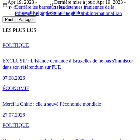
Apr 19, 2023 -
Dernière mise à jour: Apr 19, 2023 -
Derrière les barreaux, les détenues iraniennes de la
07:02
11:14
prison d’Evin refusent de capituler
Politique
Belgique
Chine
Hadja Lahbib
International
Iran
Print
Partager
LES PLUS LUS
POLITIQUE
EXCLUSIF : L'Islande demande à Bruxelles de ne pas s'immiscer
dans son référendum sur l'UE
07.08.2026
ÉCONOMIE
Merci la Chine : elle a sauvé l’économie mondiale
27.07.2026
POLITIQUE