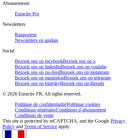
Abonnements
Euractiv Pro
Newsletters
Rapporteur
Newsletters en anglais
Social
Bezoek ons op facebook
Bezoek ons op x
Bezoek ons op linkedin
Bezoek ons op youtube
Bezoek ons op rss-feed
Bezoek ons op instagram
Bezoek ons op mastodon
Bezoek ons op telegram
Bezoek ons op bluesky
Bezoek ons op threads
©
2026
Euractiv FR. All rights reserved.
Politique de confidentialité
Politique cookies
Conditions générales
Conditions d’abonnement
Conditions de vente
This site is protected by reCAPTCHA, and the Google
Privacy
Policy
and
Terms of Service
apply.