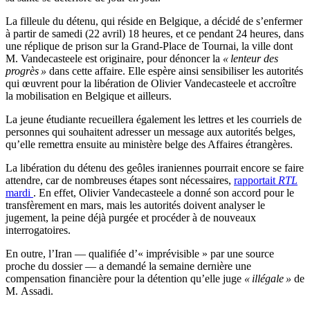
La filleule du détenu, qui réside en Belgique, a décidé de s’enfermer
à partir de samedi (22 avril) 18 heures, et ce pendant 24 heures, dans
une réplique de prison sur la Grand-Place de Tournai, la ville dont
M. Vandecasteele est originaire, pour dénoncer la
« lenteur des
progrès »
dans cette affaire. Elle espère ainsi sensibiliser les autorités
qui œuvrent pour la libération de Olivier Vandecasteele et accroître
la mobilisation en Belgique et ailleurs.
La jeune étudiante recueillera également les lettres et les courriels de
personnes qui souhaitent adresser un message aux autorités belges,
qu’elle remettra ensuite au ministère belge des Affaires étrangères.
La libération du détenu des geôles iraniennes pourrait encore se faire
attendre, car de nombreuses étapes sont nécessaires,
rapportait
RTL
mardi
. En effet, Olivier Vandecasteele a donné son accord pour le
transfèrement en mars, mais les autorités doivent analyser le
jugement, la peine déjà purgée et procéder à de nouveaux
interrogatoires.
En outre, l’Iran — qualifiée d’« imprévisible » par une source
proche du dossier — a demandé la semaine dernière une
compensation financière pour la détention qu’elle juge
« illégale »
de
M. Assadi.