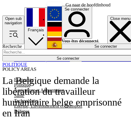
Ga naar de hoofdinhoud
Se connecter
Open sub
Close menu
English
navigation
Français
Deutsch
Vous êtes déconnecté.
Recherche
Se connecter
Español
Lumières éteintes
Se connecter
Rapporteur
Politique
Économie
Newsletters
Evénements
Em
POLITIQUE
POLICY AREAS
La Belgique demande la
Economie
Politique
libération du travailleur
Agriculture et Alimentation
Santé
humanitaire belge emprisonné
Technologies
Energie, Environnement et Transport
en Iran
Défense