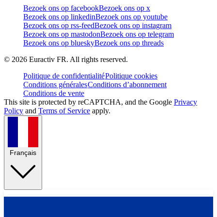
Bezoek ons op facebook
Bezoek ons op x
Bezoek ons op linkedin
Bezoek ons op youtube
Bezoek ons op rss-feed
Bezoek ons op instagram
Bezoek ons op mastodon
Bezoek ons op telegram
Bezoek ons op bluesky
Bezoek ons op threads
©
2026
Euractiv FR. All rights reserved.
Politique de confidentialité
Politique cookies
Conditions générales
Conditions d’abonnement
Conditions de vente
This site is protected by reCAPTCHA, and the Google
Privacy
Policy
and
Terms of Service
apply.
Français