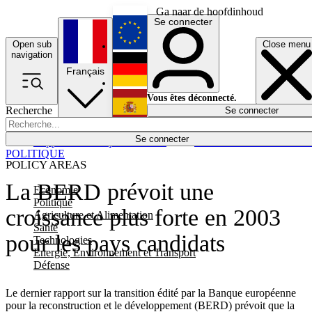
Ga naar de hoofdinhoud
Se connecter
Open sub
Close menu
English
navigation
Français
Deutsch
Vous êtes déconnecté.
Recherche
Se connecter
Español
Lumières éteintes
Se connecter
Rapporteur
Politique
Économie
Newsletters
Evénements
Em
POLITIQUE
POLICY AREAS
La BERD prévoit une
Economie
Politique
croissance plus forte en 2003
Agriculture et Alimentation
Santé
pour les pays candidats
Technologies
Energie, Environnement et Transport
Défense
Le dernier rapport sur la transition édité par la Banque européenne
pour la reconstruction et le développement (BERD) prévoit que la