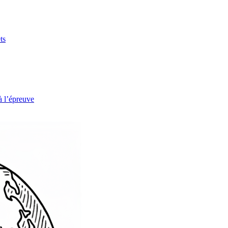
ts
à l’épreuve