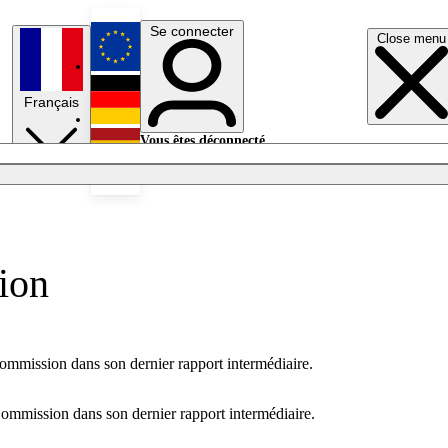
Se connecter
Close menu
English
Français
Deutsch
Vous êtes déconnecté.
Se connecter
Español
Lumières éteintes
sion
 Commission dans son dernier rapport intermédiaire.
a Commission dans son dernier rapport intermédiaire.