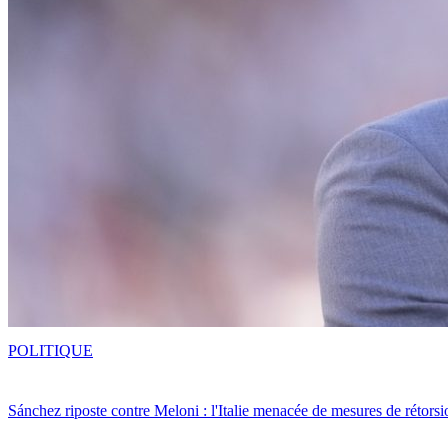
POLITIQUE
Sánchez riposte contre Meloni : l'Italie menacée de mesures de rétorsi