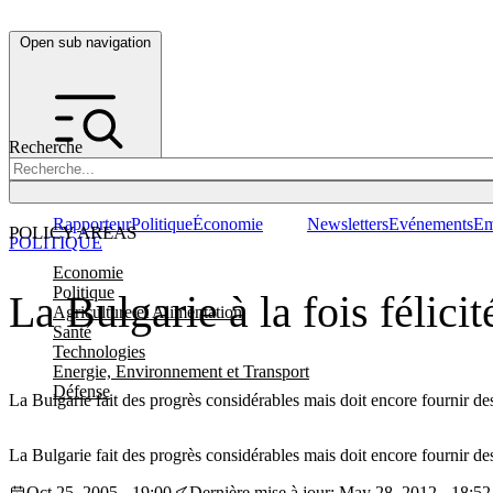
Open sub navigation
Recherche
Rapporteur
Politique
Économie
Newsletters
Evénements
Em
POLICY AREAS
POLITIQUE
Economie
Politique
La Bulgarie à la fois félici
Agriculture et Alimentation
Santé
Technologies
Energie, Environnement et Transport
Défense
La Bulgarie fait des progrès considérables mais doit encore fournir des
La Bulgarie fait des progrès considérables mais doit encore fournir des
Oct 25, 2005 - 19:00
Dernière mise à jour: May 28, 2012 - 18:52