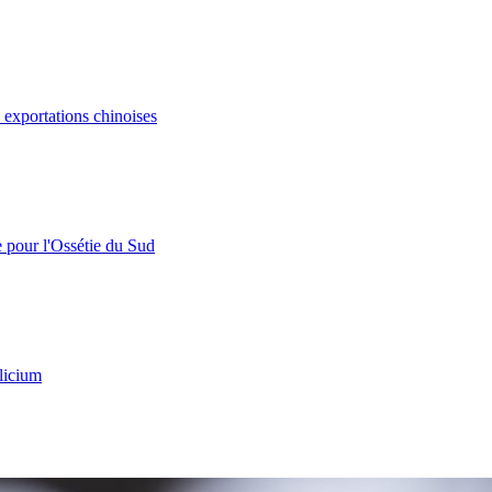
s exportations chinoises
e pour l'Ossétie du Sud
licium