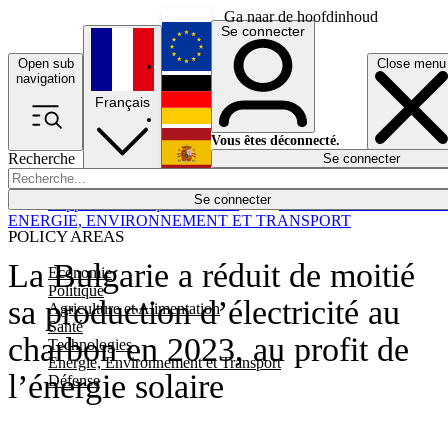
Ga naar de hoofdinhoud
Se connecter
Open sub
Close menu
English
navigation
Français
Deutsch
Vous êtes déconnecté.
Recherche
Se connecter
Español
Lumières éteintes
Se connecter
Rapporteur
Politique
Économie
Newsletters
Evénements
Em
ENERGIE, ENVIRONNEMENT ET TRANSPORT
POLICY AREAS
La Bulgarie a réduit de moitié
Economie
Politique
sa production d’électricité au
Agriculture et Alimentation
Santé
charbon en 2023, au profit de
Technologies
Energie, Environnement et Transport
l’énergie solaire
Défense