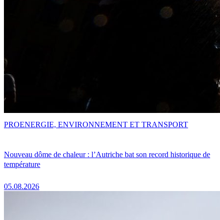
PRO
ENERGIE, ENVIRONNEMENT ET TRANSPORT
Nouveau dôme de chaleur : l’Autriche bat son record historique de
température
05.08.2026