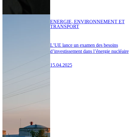
ENERGIE, ENVIRONNEMENT ET
TRANSPORT
L’UE lance un examen des besoins
d’investissement dans l’énergie nucléaire
15.04.2025