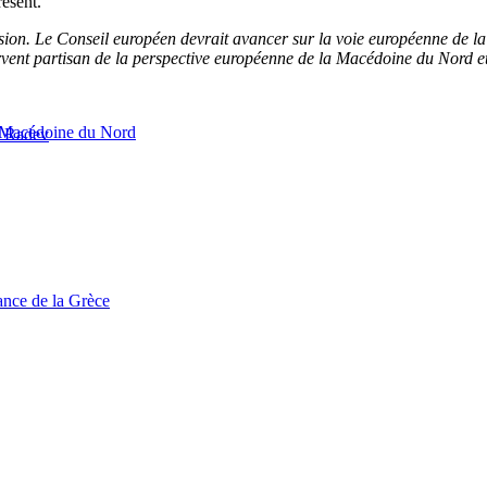
résent.
ression. Le Conseil européen devrait avancer sur la voie européenne de 
fervent partisan de la perspective européenne de la Macédoine du Nord et
la Macédoine du Nord
 Radev
tance de la Grèce