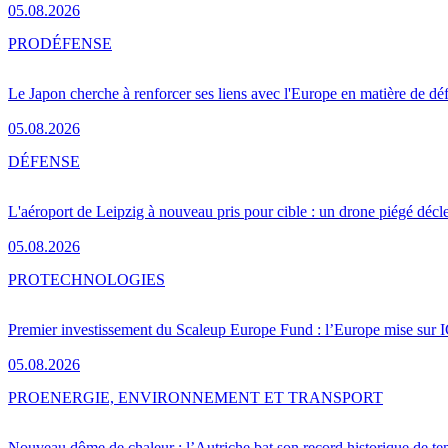
05.08.2026
PRO
DÉFENSE
Le Japon cherche à renforcer ses liens avec l'Europe en matière de dé
05.08.2026
DÉFENSE
L'aéroport de Leipzig à nouveau pris pour cible : un drone piégé décle
05.08.2026
PRO
TECHNOLOGIES
Premier investissement du Scaleup Europe Fund : l’Europe mise sur
05.08.2026
PRO
ENERGIE, ENVIRONNEMENT ET TRANSPORT
Nouveau dôme de chaleur : l’Autriche bat son record historique de te