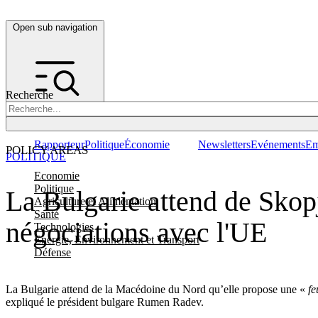
Open sub navigation
Recherche
Rapporteur
Politique
Économie
Newsletters
Evénements
Em
POLICY AREAS
POLITIQUE
Economie
Politique
La Bulgarie attend de Skopj
Agriculture et Alimentation
Santé
négociations avec l'UE
Technologies
Energie, Environnement et Transport
Défense
La Bulgarie attend de la Macédoine du Nord qu’elle propose une «
fe
expliqué le président bulgare Rumen Radev.