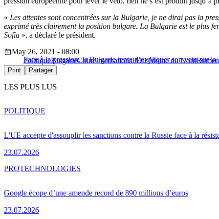
pression européenne pour lever le veto, rien ne s’est produit jusqu’à p
«
Les attentes sont concentrées sur la Bulgarie, je ne dirai pas la p
exprimé très clairement la position bulgare. La Bulgarie est le plus 
Sofia
», a déclaré le président.
May 26, 2021 - 08:00
Face à la pression, la Bulgarie tente d’expliquer son veto sur 
Politique
Bulgarie
Chine
International
Macédoine du Nord
Rumen
Print
Partager
LES PLUS LUS
POLITIQUE
L'UE accepte d'assouplir les sanctions contre la Russie face à la résis
23.07.2026
PRO
TECHNOLOGIES
Google écope d’une amende record de 890 millions d’euros
23.07.2026