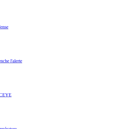
fense
nche l'alerte
 ICEYE
mpérature