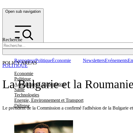
Open sub navigation
Recherche
Rapporteur
Politique
Économie
Newsletters
Evénements
Em
POLICY AREAS
POLITIQUE
Economie
Politique
La Bulgarie et la Roumanie
Agriculture et Alimentation
Santé
Technologies
Energie, Environnement et Transport
Défense
Le président de la Commission a confirmé l'adhésion de la Bulgarie et