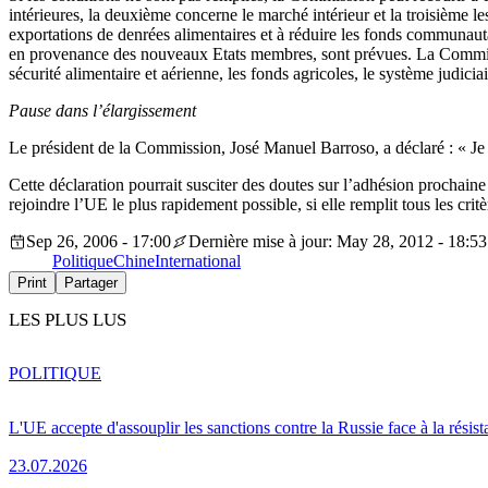
intérieures, la deuxième concerne le marché intérieur et la troisième 
exportations de denrées alimentaires et à réduire les fonds communauta
en provenance des nouveaux Etats membres, sont prévues. La Commis
sécurité alimentaire et aérienne, les fonds agricoles, le système judiciair
Pause dans l’élargissement
Le président de la Commission, José Manuel Barroso, a déclaré : « Je n
Cette déclaration pourrait susciter des doutes sur l’adhésion prochai
rejoindre l’UE le plus rapidement possible, si elle remplit tous les critè
Sep 26, 2006 - 17:00
Dernière mise à jour: May 28, 2012 - 18:53
Politique
Chine
International
Print
Partager
LES PLUS LUS
POLITIQUE
L'UE accepte d'assouplir les sanctions contre la Russie face à la résis
23.07.2026