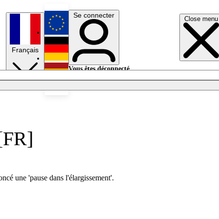
Se connecter
Close menu
English
Français
Deutsch
Vous êtes déconnecté.
Se connecter
Español
Lumières éteintes
 [FR]
ncé une 'pause dans l'élargissement'.