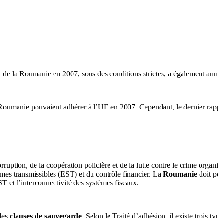
t de la Roumanie en 2007, sous des conditions strictes, a également ann
umanie pouvaient adhérer à l’UE en 2007. Cependant, le dernier rapport
a corruption, de la coopération policière et de la lutte contre le crime or
mes transmissibles (EST) et du contrôle financier. La
Roumanie
doit p
EST et l’interconnectivité des systèmes fiscaux.
 des
clauses de sauvegarde
. Selon le Traité d’adhésion, il existe trois t