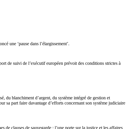
oncé une ‘pause dans l’élargissement’.
 de suivi de l’exécutif européen prévoit des conditions strictes à
ganisé, du blanchiment d’argent, du système intégré de gestion et
our sa part faire davantage d’efforts concernant son système judiciaire
ypes de clauses de sauvegarde : l’une porte sur la justice et les affaires