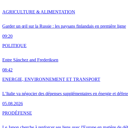
AGRICULTURE & ALIMENTATION
Garder un œil sur la Russie : les paysans finlandais en première ligne
09:20
POLITIQUE
Entre Sánchez and Frederiksen
08:42
ENERGIE, ENVIRONNEMENT ET TRANSPORT
L’Italie va négocier des dépenses supplémentaires en énergie et défen
05.08.2026
PRO
DÉFENSE
Le Japon cherche à renforcer ses liens avec l'Europe en matière de dé