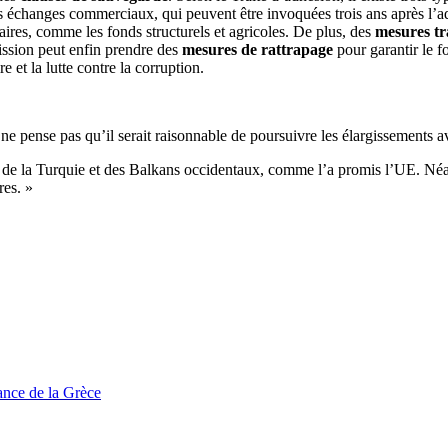
les échanges commerciaux, qui peuvent être invoquées trois ans après l’a
ires, comme les fonds structurels et agricoles. De plus, des
mesures tr
sion peut enfin prendre des
mesures de rattrapage
pour garantir le f
e et la lutte contre la corruption.
e pense pas qu’il serait raisonnable de poursuivre les élargissements av
ne de la Turquie et des Balkans occidentaux, comme l’a promis l’UE. Néan
res. »
tance de la Grèce