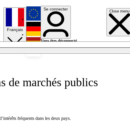
Se connecter
Close menu
English
Français
Deutsch
Vous êtes déconnecté.
Se connecter
Español
Lumières éteintes
ns de marchés publics
’intérêts fréquents dans les deux pays.