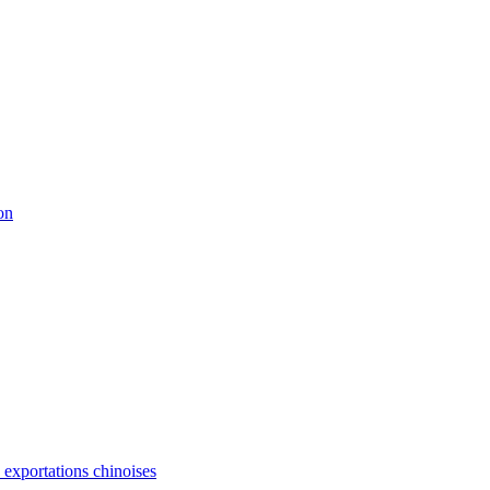
on
s exportations chinoises