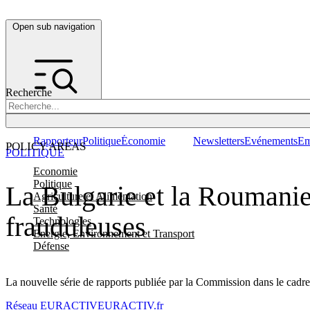
Open sub navigation
Recherche
Rapporteur
Politique
Économie
Newsletters
Evénements
Em
POLICY AREAS
POLITIQUE
Economie
Politique
La Bulgarie et la Roumanie
Agriculture et Alimentation
Santé
frauduleuses
Technologies
Energie, Environnement et Transport
Défense
La nouvelle série de rapports publiée par la Commission dans le cadre
Réseau EURACTIV
EURACTIV.fr