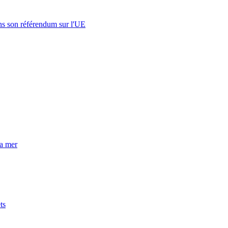
s son référendum sur l'UE
la mer
ts