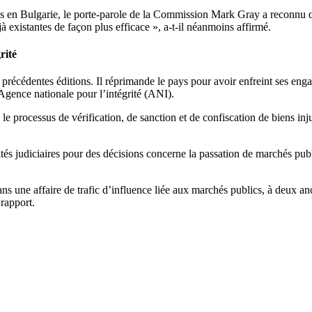
 en Bulgarie, le porte-parole de la Commission Mark Gray a reconnu qu’il
éjà existantes de façon plus efficace », a-t-il néanmoins affirmé.
rité
s précédentes éditions. Il réprimande le pays pour avoir enfreint ses eng
’Agence nationale pour l’intégrité (ANI).
le processus de vérification, de sanction et de confiscation de biens injus
ités judiciaires pour des décisions concerne la passation de marchés pub
 une affaire de trafic d’influence liée aux marchés publics, à deux anc
 rapport.