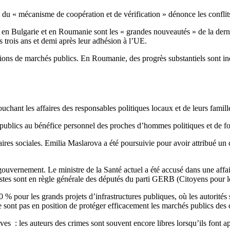
du « mécanisme de coopération et de vérification » dénonce les conflits
cs en Bulgarie et en Roumanie sont les « grandes nouveautés » de la derni
 trois ans et demi après leur adhésion à l’UE.
ons de marchés publics. En Roumanie, des progrès substantiels sont indis
t touchant les affaires des responsables politiques locaux et de leurs famill
publics au bénéfice personnel des proches d’hommes politiques et de fo
res sociales. Emilia Maslarova a été poursuivie pour avoir attribué un 
gouvernement. Le ministre de la Santé actuel a été accusé dans une affa
istes sont en règle générale des députés du parti GERB (Citoyens pour 
00 % pour les grands projets d’infrastructures publiques, où les autorité
e sont pas en position de protéger efficacement les marchés publics des co
s : les auteurs des crimes sont souvent encore libres lorsqu’ils font ap