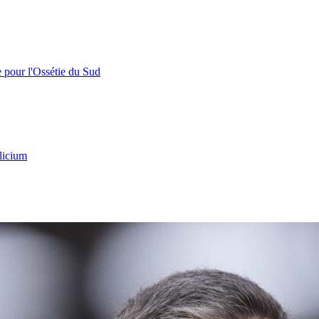
e pour l'Ossétie du Sud
licium