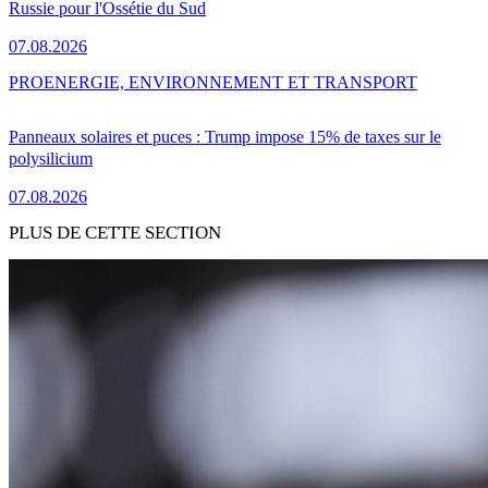
Russie pour l'Ossétie du Sud
07.08.2026
PRO
ENERGIE, ENVIRONNEMENT ET TRANSPORT
Panneaux solaires et puces : Trump impose 15% de taxes sur le
polysilicium
07.08.2026
PLUS DE CETTE SECTION