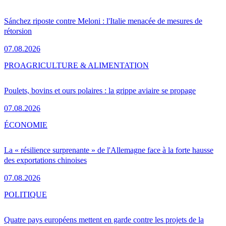
Sánchez riposte contre Meloni : l'Italie menacée de mesures de
rétorsion
07.08.2026
PRO
AGRICULTURE & ALIMENTATION
Poulets, bovins et ours polaires : la grippe aviaire se propage
07.08.2026
ÉCONOMIE
La « résilience surprenante » de l'Allemagne face à la forte hausse
des exportations chinoises
07.08.2026
POLITIQUE
Quatre pays européens mettent en garde contre les projets de la