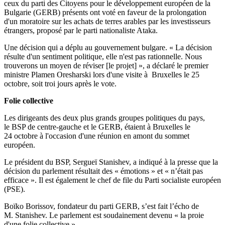
ceux du parti des Citoyens pour le développement européen de la
Bulgarie (GERB) présents ont voté en faveur de la prolongation
d'un moratoire sur les achats de terres arables par les investisseurs
étrangers, proposé par le parti nationaliste Ataka.
Une décision qui a déplu au gouvernement bulgare.
« La décision
résulte d'un sentiment politique, elle n'est pas rationnelle. Nous
trouverons un moyen de réviser [le projet] », a déclaré le premier
ministre
Plamen
Oresharski
lors d'une visite à
Bruxelles le 25
octobre, soit troi jours après le vote.
Folie collective
Les dirigeants des deux plus grands groupes politiques du pays,
le BSP de centre-gauche et le GERB, étaient à Bruxelles le
24 octobre à l'occasion d'une réunion en amont du sommet
européen.
Le président du BSP, Sergueï Stanishev, a indiqué à la presse que la
décision du parlement résultait des « émotions » et « n’était pas
efficace ». Il est également le chef de file du Parti socialiste européen
(PSE).
Boïko Borissov, fondateur du parti GERB, s’est fait l’écho de
M. Stanishev. Le parlement est soudainement devenu « la proie
d'une folie collective ».