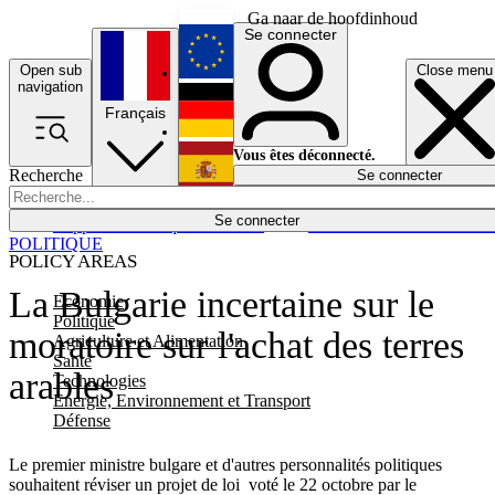
Ga naar de hoofdinhoud
Se connecter
Open sub
Close menu
English
navigation
Français
Deutsch
Vous êtes déconnecté.
Recherche
Se connecter
Español
Lumières éteintes
Se connecter
Rapporteur
Politique
Économie
Newsletters
Evénements
Em
POLITIQUE
POLICY AREAS
La Bulgarie incertaine sur le
Economie
Politique
moratoire sur l'achat des terres
Agriculture et Alimentation
Santé
arables
Technologies
Energie, Environnement et Transport
Défense
Le premier ministre bulgare et d'autres personnalités politiques
souhaitent réviser un projet de loi voté le 22 octobre par le