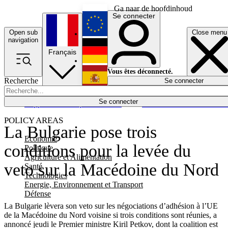
Ga naar de hoofdinhoud
Se connecter
Open sub
Close menu
English
navigation
Français
Deutsch
Vous êtes déconnecté.
Recherche
Se connecter
Español
Lumières éteintes
Se connecter
Rapporteur
Politique
Économie
Newsletters
Evénements
Em
POLICY AREAS
La Bulgarie pose trois
Economie
conditions pour la levée du
Politique
Agriculture et Alimentation
veto sur la Macédoine du Nord
Santé
Technologies
Energie, Environnement et Transport
Défense
La Bulgarie lèvera son veto sur les négociations d’adhésion à l’UE
de la Macédoine du Nord voisine si trois conditions sont réunies, a
annoncé jeudi le Premier ministre Kiril Petkov, dont la coalition est