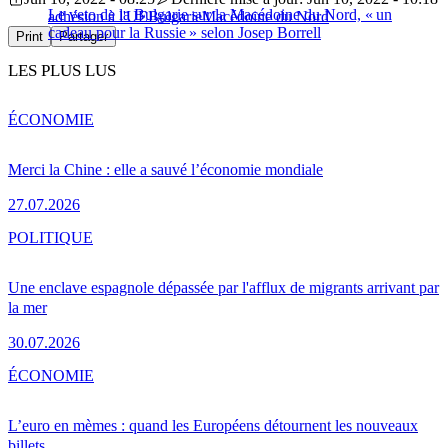
Le veto de la Bulgarie sur la Macédoine du Nord, « un
adhésion à l'UE
Bulgarie
Macédoine du Nord
cadeau pour la Russie » selon Josep Borrell
Print
Partager
LES PLUS LUS
ÉCONOMIE
Merci la Chine : elle a sauvé l’économie mondiale
27.07.2026
POLITIQUE
Une enclave espagnole dépassée par l'afflux de migrants arrivant par
la mer
30.07.2026
ÉCONOMIE
L’euro en mèmes : quand les Européens détournent les nouveaux
billets