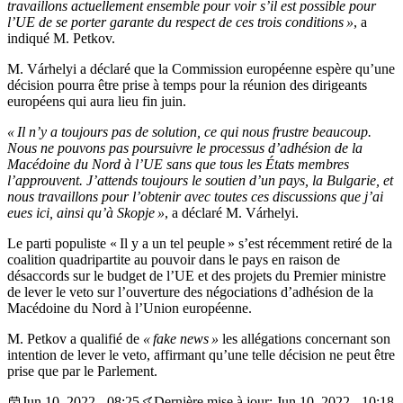
travaillons actuellement ensemble pour voir s’il est possible pour
l’UE de se porter garante du respect de ces trois conditions »
, a
indiqué M. Petkov.
M. Várhelyi a déclaré que la Commission européenne espère qu’une
décision pourra être prise à temps pour la réunion des dirigeants
européens qui aura lieu fin juin.
« Il n’y a toujours pas de solution, ce qui nous frustre beaucoup.
Nous ne pouvons pas poursuivre le processus d’adhésion de la
Macédoine du Nord à l’UE sans que tous les États membres
l’approuvent. J’attends toujours le soutien d’un pays, la Bulgarie, et
nous travaillons pour l’obtenir avec toutes ces discussions que j’ai
eues ici, ainsi qu’à Skopje »
, a déclaré M. Várhelyi.
Le parti populiste « Il y a un tel peuple » s’est récemment retiré de la
coalition quadripartite au pouvoir dans le pays en raison de
désaccords sur le budget de l’UE et des projets du Premier ministre
de lever le veto sur l’ouverture des négociations d’adhésion de la
Macédoine du Nord à l’Union européenne.
M. Petkov a qualifié de
« fake news »
les allégations concernant son
intention de lever le veto, affirmant qu’une telle décision ne peut être
prise que par le Parlement.
Jun 10, 2022 - 08:25
Dernière mise à jour: Jun 10, 2022 - 10:18