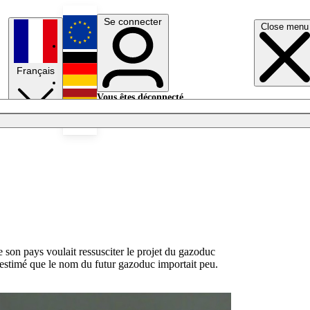
Se connecter
Close menu
English
Français
Deutsch
Vous êtes déconnecté.
Se connecter
Español
Lumières éteintes
e son pays voulait ressusciter le projet du gazoduc
 a estimé que le nom du futur gazoduc importait peu.