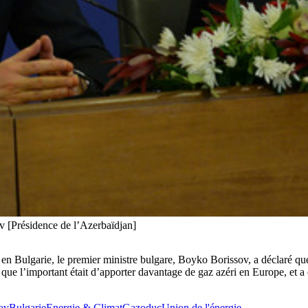
v [Présidence de l’Azerbaïdjan]
v, en Bulgarie, le premier ministre bulgare, Boyko Borissov, a déclaré qu
it que l’important était d’apporter davantage de gaz azéri en Europe, et
ov
Bulgarie
Energie & Climat
Gazoduc
Union de l'énergie