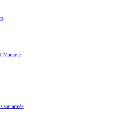
ts
à l’épreuve
ns son armée