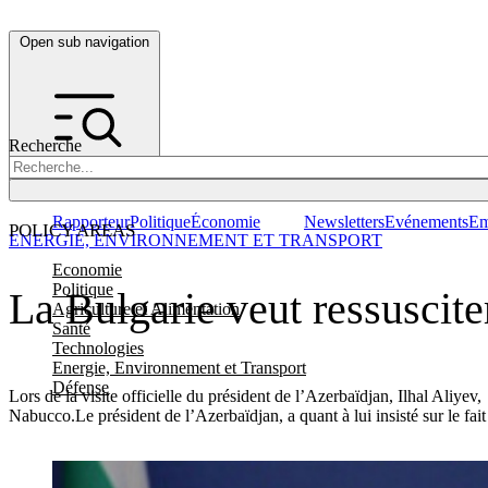
Open sub navigation
Recherche
Rapporteur
Politique
Économie
Newsletters
Evénements
Em
POLICY AREAS
ENERGIE, ENVIRONNEMENT ET TRANSPORT
Economie
Politique
La Bulgarie veut ressuscit
Agriculture et Alimentation
Santé
Technologies
Energie, Environnement et Transport
Défense
Lors de la visite officielle du président de l’Azerbaïdjan, Ilhal Aliye
Nabucco.Le président de l’Azerbaïdjan, a quant à lui insisté sur le fa