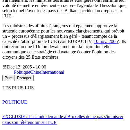
Parallèlement, les ministres des affaires étrangères ont réaffirmé leur
volonté de mettre entièrement en oeuvre l’agenda de Thessalonique,
selon lequel l’avenir des pays des Balkans occidentaux repose sur
l’UE.
Les ministres des affaires étrangères ont également approuvé la
stratégie européenne pour les nouveaux élargissements, qui prévoit
un « processus d’élargissement bien géré » tenant compte de la
capacité d’absorption de l’UE (voir EURACTIV,
10 nov. 2005
). Ils
ont reconnu que l’Union devait améliorer la façon dont elle
communique cette stratégie et davatange écouter l’opinion des
citoyens des 25 Etats membres.
Dec 13, 2005 - 10:00
Politique
Chine
International
Print
Partager
LES PLUS LUS
POLITIQUE
EXCLUSIF : L'Islande demande à Bruxelles de ne pas s'immiscer
dans son référendum sur l'UE