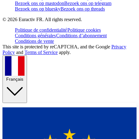
Bezoek ons op mastodon
Bezoek ons op telegram
Bezoek ons op bluesky
Bezoek ons op threads
©
2026
Euractiv FR. All rights reserved.
Politique de confidentialité
Politique cookies
Conditions générales
Conditions d’abonnement
Conditions de vente
This site is protected by reCAPTCHA, and the Google
Privacy
Policy
and
Terms of Service
apply.
Français