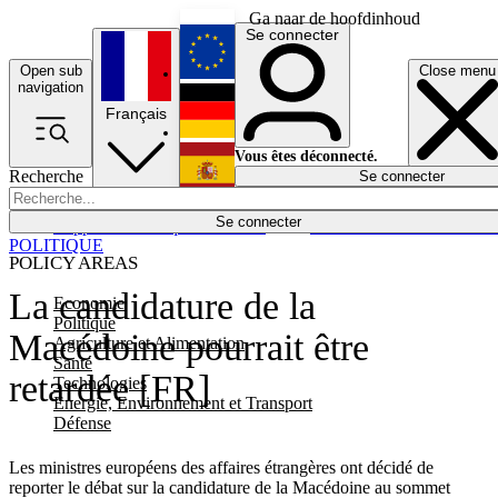
Ga naar de hoofdinhoud
Se connecter
Open sub
Close menu
English
navigation
Français
Deutsch
Vous êtes déconnecté.
Recherche
Se connecter
Español
Lumières éteintes
Se connecter
Rapporteur
Politique
Économie
Newsletters
Evénements
Em
POLITIQUE
POLICY AREAS
La candidature de la
Economie
Politique
Macédoine pourrait être
Agriculture et Alimentation
Santé
retardée [FR]
Technologies
Energie, Environnement et Transport
Défense
Les ministres européens des affaires étrangères ont décidé de
reporter le débat sur la candidature de la Macédoine au sommet