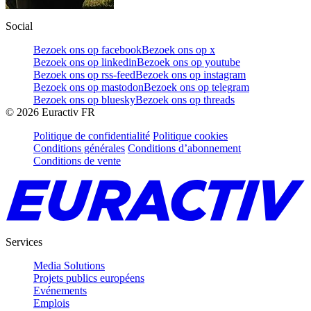
Social
Bezoek ons op facebook
Bezoek ons op x
Bezoek ons op linkedin
Bezoek ons op youtube
Bezoek ons op rss-feed
Bezoek ons op instagram
Bezoek ons op mastodon
Bezoek ons op telegram
Bezoek ons op bluesky
Bezoek ons op threads
©
2026
Euractiv FR
Politique de confidentialité
Politique cookies
Conditions générales
Conditions d’abonnement
Conditions de vente
Services
Media Solutions
Projets publics européens
Evénements
Emplois