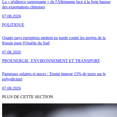
La « résilience surprenante » de l'Allemagne face à la forte hausse
des exportations chinoises
07.08.2026
POLITIQUE
Quatre pays européens mettent en garde contre les projets de la
Russie pour l'Ossétie du Sud
07.08.2026
PRO
ENERGIE, ENVIRONNEMENT ET TRANSPORT
Panneaux solaires et puces : Trump impose 15% de taxes sur le
polysilicium
07.08.2026
PLUS DE CETTE SECTION