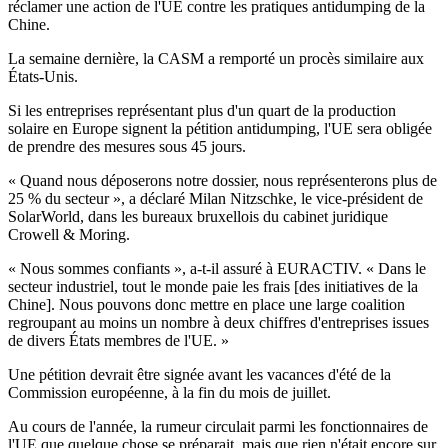
réclamer une action de l'UE contre les pratiques antidumping de la
Chine.
La semaine dernière, la CASM a remporté un procès similaire aux
États-Unis.
Si les entreprises représentant plus d'un quart de la production
solaire en Europe signent la pétition antidumping, l'UE sera obligée
de prendre des mesures sous 45 jours.
« Quand nous déposerons notre dossier, nous représenterons plus de
25 % du secteur », a déclaré Milan Nitzschke, le vice-président de
SolarWorld, dans les bureaux bruxellois du cabinet juridique
Crowell & Moring.
« Nous sommes confiants », a-t-il assuré à EURACTIV. « Dans le
secteur industriel, tout le monde paie les frais [des initiatives de la
Chine]. Nous pouvons donc mettre en place une large coalition
regroupant au moins un nombre à deux chiffres d'entreprises issues
de divers États membres de l'UE. »
Une pétition devrait être signée avant les vacances d'été de la
Commission européenne, à la fin du mois de juillet.
Au cours de l'année, la rumeur circulait parmi les fonctionnaires de
l'UE que quelque chose se préparait, mais que rien n'était encore sur