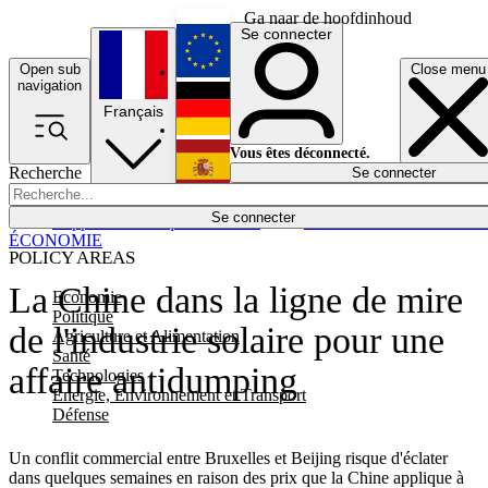
Ga naar de hoofdinhoud
Se connecter
Open sub
Close menu
English
navigation
Français
Deutsch
Vous êtes déconnecté.
Recherche
Se connecter
Español
Lumières éteintes
Se connecter
Rapporteur
Politique
Économie
Newsletters
Evénements
Em
ÉCONOMIE
POLICY AREAS
La Chine dans la ligne de mire
Economie
Politique
de l'industrie solaire pour une
Agriculture et Alimentation
Santé
affaire antidumping
Technologies
Energie, Environnement et Transport
Défense
Un conflit commercial entre Bruxelles et Beijing risque d'éclater
dans quelques semaines en raison des prix que la Chine applique à