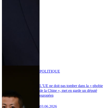
POLITIQUE
L’UE ne doit pas tomber dans la « phobie
de la Chine », met en garde un député
européen
03.06.2026