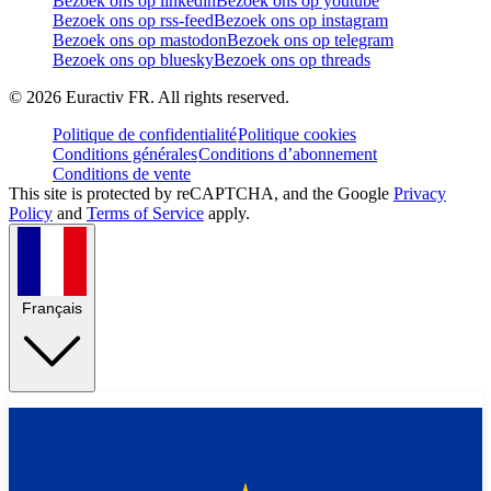
Bezoek ons op linkedin
Bezoek ons op youtube
Bezoek ons op rss-feed
Bezoek ons op instagram
Bezoek ons op mastodon
Bezoek ons op telegram
Bezoek ons op bluesky
Bezoek ons op threads
©
2026
Euractiv FR. All rights reserved.
Politique de confidentialité
Politique cookies
Conditions générales
Conditions d’abonnement
Conditions de vente
This site is protected by reCAPTCHA, and the Google
Privacy
Policy
and
Terms of Service
apply.
Français