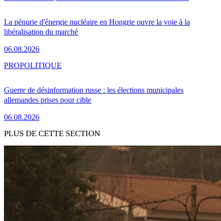
La pénurie d'énergie nucléaire en Hongrie ouvre la voie à la
libéralisation du marché
06.08.2026
PRO
POLITIQUE
Guerre de désinformation russe : les élections municipales
allemandes prises pour cible
06.08.2026
PLUS DE CETTE SECTION