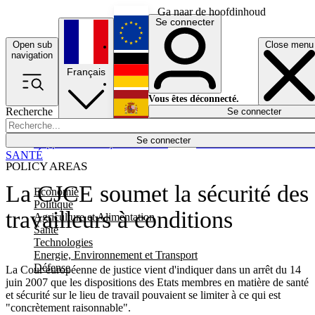
Ga naar de hoofdinhoud
Se connecter
Open sub
Close menu
English
navigation
Français
Deutsch
Vous êtes déconnecté.
Recherche
Se connecter
Español
Lumières éteintes
Se connecter
Rapporteur
Politique
Économie
Newsletters
Evénements
Em
SANTÉ
POLICY AREAS
La CJCE soumet la sécurité des
Economie
Politique
travailleurs à conditions
Agriculture et Alimentation
Santé
Technologies
Energie, Environnement et Transport
Défense
La Cour européenne de justice vient d'indiquer dans un arrêt du 14
juin 2007 que les dispositions des Etats membres en matière de santé
et sécurité sur le lieu de travail pouvaient se limiter à ce qui est
"concrètement raisonnable".