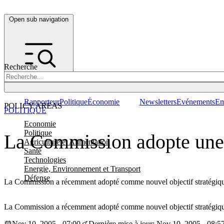
Open sub navigation
Recherche
Rapporteur
Politique
Économie
Newsletters
Evénements
Em
POLICY AREAS
POLITIQUE
Economie
Politique
La Commission adopte une n
Agriculture et Alimentation
Santé
Technologies
Energie, Environnement et Transport
Défense
La Commission a récemment adopté comme nouvel objectif stratégique
La Commission a récemment adopté comme nouvel objectif stratégique
Nov 10, 2005 - 07:00
Dernière mise à jour: Nov 10, 2005 - 08:5