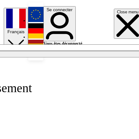
Se connecter
Close menu
English
Français
Deutsch
Vous êtes déconnecté.
Se connecter
Español
Lumières éteintes
ssement