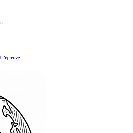
ts
à l’épreuve