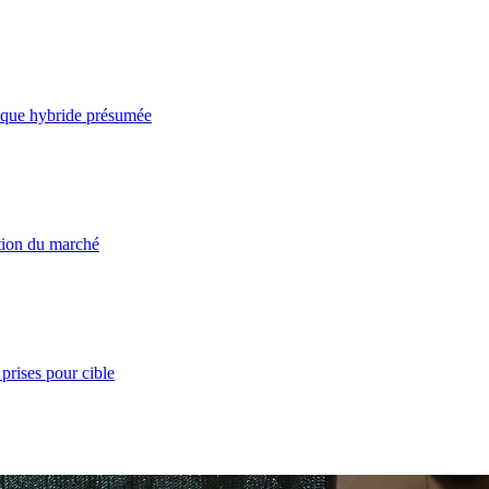
taque hybride présumée
ation du marché
prises pour cible