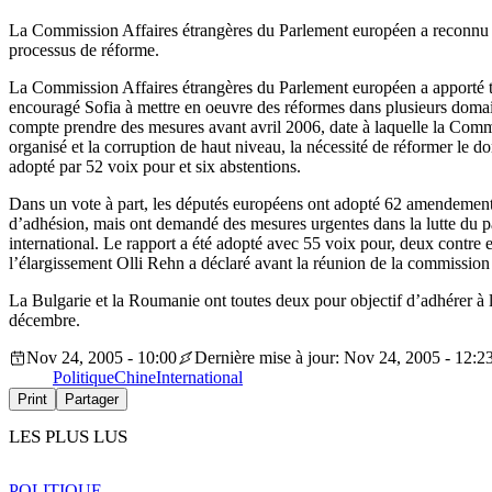
La Commission Affaires étrangères du Parlement européen a reconnu les
processus de réforme.
La Commission Affaires étrangères du Parlement européen a apporté t
encouragé Sofia à mettre en oeuvre des réformes dans plusieurs domain
compte prendre des mesures avant avril 2006, date à laquelle la Commis
organisé et la corruption de haut niveau, la nécessité de réformer le d
adopté par 52 voix pour et six abstentions.
Dans un vote à part, les députés européens ont adopté 62 amendements
d’adhésion, mais ont demandé des mesures urgentes dans la lutte du pay
international. Le rapport a été adopté avec 55 voix pour, deux contre
l’élargissement Olli Rehn a déclaré avant la réunion de la commission
La Bulgarie et la Roumanie ont toutes deux pour objectif d’adhérer à 
décembre.
Nov 24, 2005 - 10:00
Dernière mise à jour: Nov 24, 2005 - 12:2
Politique
Chine
International
Print
Partager
LES PLUS LUS
POLITIQUE