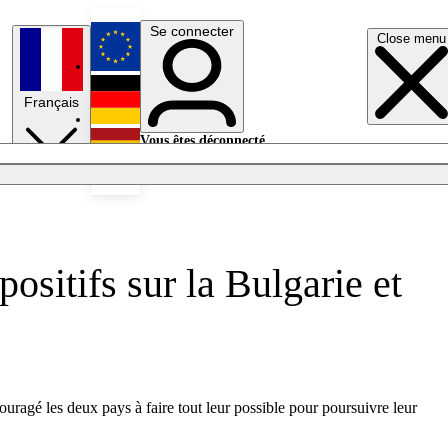
Se connecter
Close menu
English
Français
Deutsch
Vous êtes déconnecté.
Se connecter
Español
Lumières éteintes
ositifs sur la Bulgarie et
ragé les deux pays à faire tout leur possible pour poursuivre leur