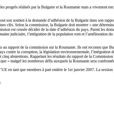
 progrès réalisés par la Bulgarie et la Roumanie mais a vivement encou
out son soutien à la demande d’adhésion de la Bulgarie dans son rappo
es clés. Selon la commission, la Bulgarie doit montrer « une détermina
sion est censée décider de la date d’adhésion du pays. Parmi les domain
omaine judiciaire, l’intégration de la population rom et l’amélioration du
 au rapport de la commission sur la Roumanie. Ils ont reconnu que Buca
s contre la corruption, la législation environnementale, l’intégration 
 et cinq abstentions. Rappelant les résultats du rapport de la Commissi
 que « malgré les nombreux défis auxquels la Roumanie sera confrontée 
l’UE en tant que membres à part entière le 1er janvier 2007. La session 
3