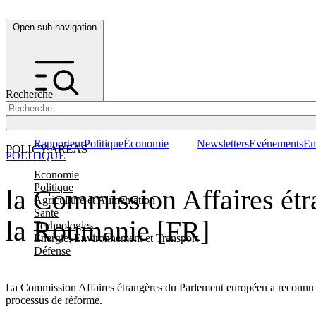
Open sub navigation
Recherche
Rapporteur
Politique
Économie
Newsletters
Evénements
Em
POLICY AREAS
POLITIQUE
Economie
Politique
la Commission Affaires étra
Agriculture et Alimentation
Santé
la Roumanie [FR]
Technologies
Energie, Environnement et Transport
Défense
La Commission Affaires étrangères du Parlement européen a reconnu les
processus de réforme.