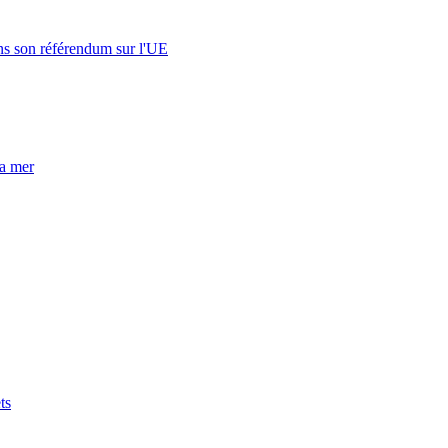
s son référendum sur l'UE
la mer
ts