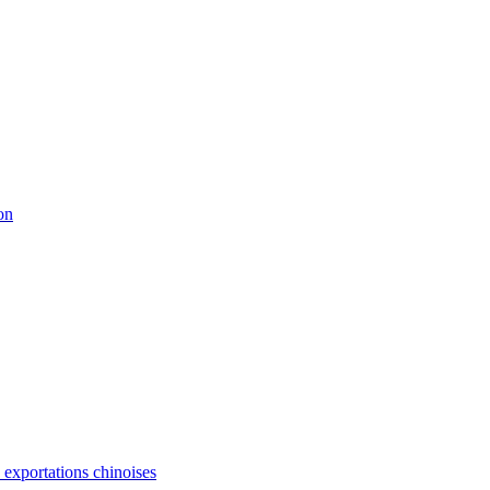
on
s exportations chinoises