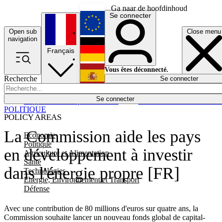
Ga naar de hoofdinhoud
Se connecter
Open sub
Close menu
English
navigation
Français
Deutsch
Vous êtes déconnecté.
Recherche
Se connecter
Español
Lumières éteintes
Se connecter
Rapporteur
Politique
Économie
Newsletters
Evénements
Em
POLITIQUE
POLICY AREAS
La Commission aide les pays
Economie
Politique
en développement à investir
Agriculture et Alimentation
Santé
dans l'énergie propre [FR]
Technologies
Energie, Environnement et Transport
Défense
Avec une contribution de 80 millions d'euros sur quatre ans, la
Commission souhaite lancer un nouveau fonds global de capital-