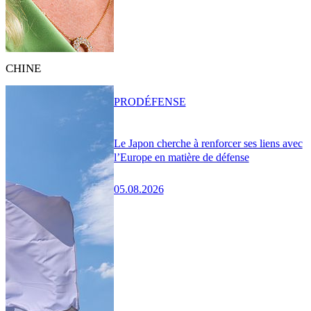
CHINE
PRO
DÉFENSE
Le Japon cherche à renforcer ses liens avec
l’Europe en matière de défense
05.08.2026