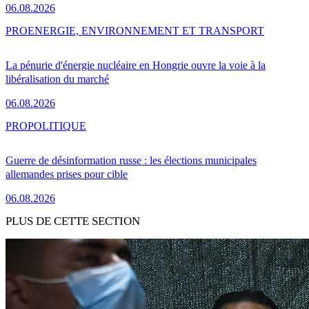
06.08.2026
PRO
ENERGIE, ENVIRONNEMENT ET TRANSPORT
La pénurie d'énergie nucléaire en Hongrie ouvre la voie à la
libéralisation du marché
06.08.2026
PRO
POLITIQUE
Guerre de désinformation russe : les élections municipales
allemandes prises pour cible
06.08.2026
PLUS DE CETTE SECTION