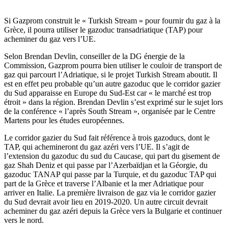
Si Gazprom construit le « Turkish Stream » pour fournir du gaz à la
Grèce, il pourra utiliser le gazoduc transadriatique (TAP) pour
acheminer du gaz vers l’UE.
Selon Brendan Devlin, conseiller de la DG énergie de la
Commission, Gazprom pourra bien utiliser le couloir de transport de
gaz qui parcourt l’Adriatique, si le projet Turkish Stream aboutit. Il
est en effet peu probable qu’un autre gazoduc que le corridor gazier
du Sud apparaisse en Europe du Sud-Est car « le marché est trop
étroit » dans la région. Brendan Devlin s’est exprimé sur le sujet lors
de la conférence « l’après South Stream », organisée par le Centre
Martens pour les études européennes.
Le corridor gazier du Sud fait référence à trois gazoducs, dont le
TAP, qui achemineront du gaz azéri vers l’UE. Il s’agit de
l’extension du gazoduc du sud du Caucase, qui part du gisement de
gaz Shah Deniz et qui passe par l’Azerbaïdjan et la Géorgie, du
gazoduc TANAP qui passe par la Turquie, et du gazoduc TAP qui
part de la Grèce et traverse l’Albanie et la mer Adriatique pour
arriver en Italie. La première livraison de gaz via le corridor gazier
du Sud devrait avoir lieu en 2019-2020. Un autre circuit devrait
acheminer du gaz azéri depuis la Grèce vers la Bulgarie et continuer
vers le nord.