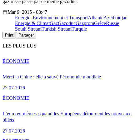
gaz russe passe par ce même gazoduc.
Mar 9, 2015 - 08:47
Energie, Environnement et Transport
Albanie
Azerbaïdjan
Energie & Climat
Gaz
Gazoduc
Gazprom
Grèce
Russie
South Stream
Turkish Stream
Turquie
Print
Partager
LES PLUS LUS
ÉCONOMIE
Merci la Chine : elle a sauvé l’économie mondiale
27.07.2026
ÉCONOMIE
L’euro en mèmes : quand les Européens détournent les nouveaux
billets
27.07.2026