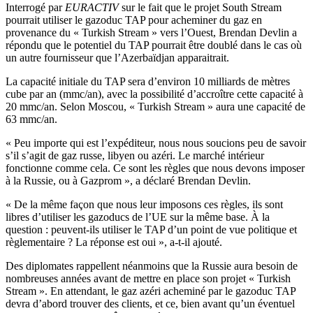
Interrogé par
EURACTIV
sur le fait que le projet South Stream
pourrait utiliser le gazoduc TAP pour acheminer du gaz en
provenance du « Turkish Stream » vers l’Ouest, Brendan Devlin a
répondu que le potentiel du TAP pourrait être doublé dans le cas où
un autre fournisseur que l’Azerbaïdjan apparaitrait.
La capacité initiale du TAP sera d’environ 10 milliards de mètres
cube par an (mmc/an), avec la possibilité d’accroître cette capacité à
20 mmc/an. Selon Moscou, « Turkish Stream » aura une capacité de
63 mmc/an.
« Peu importe qui est l’expéditeur, nous nous soucions peu de savoir
s’il s’agit de gaz russe, libyen ou azéri. Le marché intérieur
fonctionne comme cela. Ce sont les règles que nous devons imposer
à la Russie, ou à Gazprom », a déclaré Brendan Devlin.
« De la même façon que nous leur imposons ces règles, ils sont
libres d’utiliser les gazoducs de l’UE sur la même base. À la
question : peuvent-ils utiliser le TAP d’un point de vue politique et
règlementaire ? La réponse est oui », a-t-il ajouté.
Des diplomates rappellent néanmoins que la Russie aura besoin de
nombreuses années avant de mettre en place son projet « Turkish
Stream ». En attendant, le gaz azéri acheminé par le gazoduc TAP
devra d’abord trouver des clients, et ce, bien avant qu’un éventuel