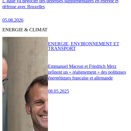
L’Italie va négocier des dépenses supplémentaires en énergie et
défense avec Bruxelles
05.08.2026
ENERGIE & CLIMAT
ENERGIE, ENVIRONNEMENT ET
TRANSPORT
Emmanuel Macron et Friedrich Merz
prônent un « réalignement » des politiques
énergétiques française et allemande
08.05.2025