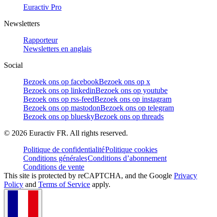
Euractiv Pro
Newsletters
Rapporteur
Newsletters en anglais
Social
Bezoek ons op facebook
Bezoek ons op x
Bezoek ons op linkedin
Bezoek ons op youtube
Bezoek ons op rss-feed
Bezoek ons op instagram
Bezoek ons op mastodon
Bezoek ons op telegram
Bezoek ons op bluesky
Bezoek ons op threads
©
2026
Euractiv FR. All rights reserved.
Politique de confidentialité
Politique cookies
Conditions générales
Conditions d’abonnement
Conditions de vente
This site is protected by reCAPTCHA, and the Google
Privacy
Policy
and
Terms of Service
apply.