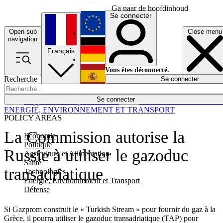
Ga naar de hoofdinhoud
Se connecter
Open sub
Close menu
English
navigation
Français
Deutsch
Vous êtes déconnecté.
Recherche
Se connecter
Español
Lumières éteintes
Se connecter
Rapporteur
Politique
Économie
Newsletters
Evénements
Em
ENERGIE, ENVIRONNEMENT ET TRANSPORT
POLICY AREAS
La Commission autorise la
Economie
Politique
Russie à utiliser le gazoduc
Agriculture et Alimentation
Santé
transadriatique
Technologies
Energie, Environnement et Transport
Défense
Si Gazprom construit le « Turkish Stream » pour fournir du gaz à la
Grèce, il pourra utiliser le gazoduc transadriatique (TAP) pour