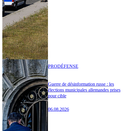
PRO
DÉFENSE
Guerre de désinformation russe : les
élections municipales allemandes prises
pour cible
06.08.2026