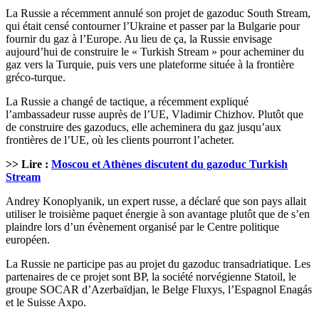
La Russie a récemment annulé son projet de gazoduc South Stream,
qui était censé contourner l’Ukraine et passer par la Bulgarie pour
fournir du gaz à l’Europe. Au lieu de ça, la Russie envisage
aujourd’hui de construire le « Turkish Stream » pour acheminer du
gaz vers la Turquie, puis vers une plateforme située à la frontière
gréco-turque.
La Russie a changé de tactique, a récemment expliqué
l’ambassadeur russe auprès de l’UE, Vladimir Chizhov. Plutôt que
de construire des gazoducs, elle acheminera du gaz jusqu’aux
frontières de l’UE, où les clients pourront l’acheter.
>> Lire :
Moscou et Athènes discutent du gazoduc Turkish
Stream
Andrey Konoplyanik, un expert russe, a déclaré que son pays allait
utiliser le troisième paquet énergie à son avantage plutôt que de s’en
plaindre lors d’un évènement organisé par le Centre politique
européen.
La Russie ne participe pas au projet du gazoduc transadriatique. Les
partenaires de ce projet sont BP, la société norvégienne Statoil, le
groupe SOCAR d’Azerbaïdjan, le Belge Fluxys, l’Espagnol Enagás
et le Suisse Axpo.