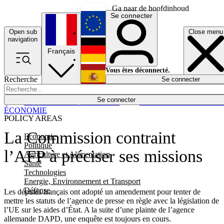
Ga naar de hoofdinhoud
Se connecter
Open sub
Close menu
English
navigation
Français
Deutsch
Vous êtes déconnecté.
Recherche
Se connecter
Español
Lumières éteintes
Se connecter
Rapporteur
Politique
Économie
Newsletters
Evénements
Em
ÉCONOMIE
POLICY AREAS
La Commission contraint
Economie
Politique
l’AFP à préciser ses missions
Agriculture et Alimentation
Santé
Technologies
Energie, Environnement et Transport
Défense
Les députés français ont adopté un amendement pour tenter de
mettre les statuts de l’agence de presse en règle avec la législation de
l’UE sur les aides d’État. A la suite d’une plainte de l’agence
allemande DAPD, une enquête est toujours en cours.