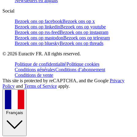
Newsletters en anglais
Social
Bezoek ons op facebook
Bezoek ons op x
Bezoek ons op linkedin
Bezoek ons op youtube
Bezoek ons op rss-feed
Bezoek ons op instagram
Bezoek ons op mastodon
Bezoek ons op telegram
Bezoek ons op bluesky
Bezoek ons op threads
©
2026
Euractiv FR. All rights reserved.
Politique de confidentialité
Politique cookies
Conditions générales
Conditions d’abonnement
Conditions de vente
This site is protected by reCAPTCHA, and the Google
Privacy
Policy
and
Terms of Service
apply.
Français