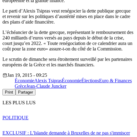
européenne et la grande finance.
Le parti d’Alexis Tsipras veut renégocier la dette publique grecque
et revenir sur les politiques d’austérité mises en place dans le cadre
des plans d’aide financière.
L’échéancier de la dette grecque, représentant le remboursement des
240 milliards d’euros versés au pays depuis le début de la crise,
court jusqu’en 2022. « Toute renégociation de ce calendrier aura un
coût pour la zone euro» assure-t-on du côté de la Commission.
Le scrutin de dimanche sera étroitement surveillé par les partenaires
européens de la Grèce et les marchés financiers.
Jan 19, 2015 - 09:25
Économie
Alexis Tsipras
Économie
Élections
Euro & Finances
Grèce
Jean-Claude Juncker
Print
Partager
LES PLUS LUS
POLITIQUE
EXCLUSIF : L'Islande demande à Bruxelles de ne pas s'immiscer