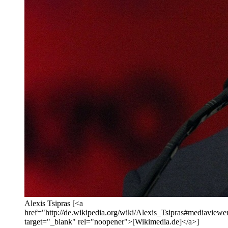
Alexis Tsipras [<a
href="http://de.wikipedia.org/wiki/Alexis_Tsipras#mediaviewe
target="_blank" rel="noopener">[Wikimedia.de]</a>]