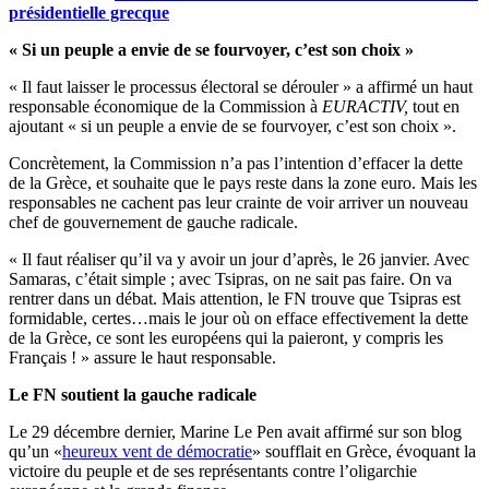
présidentielle grecque
« Si un peuple a envie de se fourvoyer, c’est son choix »
« Il faut laisser le processus électoral se dérouler » a affirmé un haut
responsable économique de la Commission à
EURACTIV,
tout en
ajoutant « si un peuple a envie de se fourvoyer, c’est son choix ».
Concrètement, la Commission n’a pas l’intention d’effacer la dette
de la Grèce, et souhaite que le pays reste dans la zone euro. Mais les
responsables ne cachent pas leur crainte de voir arriver un nouveau
chef de gouvernement de gauche radicale.
« Il faut réaliser qu’il va y avoir un jour d’après, le 26 janvier. Avec
Samaras, c’était simple ; avec Tsipras, on ne sait pas faire. On va
rentrer dans un débat. Mais attention, le FN trouve que Tsipras est
formidable, certes…mais le jour où on efface effectivement la dette
de la Grèce, ce sont les européens qui la paieront, y compris les
Français ! » assure le haut responsable.
Le FN soutient la gauche radicale
Le 29 décembre dernier, Marine Le Pen avait affirmé sur son blog
qu’un «
heureux vent de démocratie
» soufflait en Grèce, évoquant la
victoire du peuple et de ses représentants contre l’oligarchie