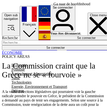
Ga naar de hoofdinhoud
Se connecter
Open sub
Close menu
English
navigation
Français
Deutsch
Vous êtes déconnecté.
Recherche
Se connecter
Español
Lumières éteintes
Se connecter
Rapporteur
Politique
Économie
Newsletters
Evénements
Em
ÉCONOMIE
POLICY AREAS
La Commission craint que la
Economie
Politique
Grèce ne se « fourvoie »
Agriculture et Alimentation
Santé
Technologies
Energie, Environnement et Transport
Défense
A la veille d'élections législatives qui pourraient voir la gauche
radicale prendre le pouvoir en Grèce, le président de la Commission
a demandé au pays de tenir ses engagements. Selon une source à la
Commission, toute renégociation de la dette aura un coût pour la