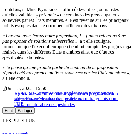
Toutefois, si Mme Kyriakides a affirmé devant les journalistes
qu’elle avait bien
« pris note »
de certaines des préoccupations
soulevées par les États membres, elle est revenue sur les principaux
points évoqués dans le document officieux des dix pays.
« Lorsque nous ferons notre proposition, […] nous veillerons à ne
pas proposer de solutions universelles »
, a-t-elle souligné,
promettant que l’exécutif européen tiendrait compte des progrès déjà
réalisés dans les différents États membres ainsi que d’autres
spécificités nationales.
« Je pense qu’une grande partie du contenu de la proposition
répond déjà aux préoccupations soulevées par les États membres »
,
a-t-elle conclu.
Jun 15, 2022 - 15:50
LEAK : la Commission européenne va proposer des
Agriculture & Alimentation
Agriculture & Alimentation
objectifs de réduction des pesticides contraignants pour
Autriche
Pesticides
Stella Kyriakides
l’UE
utilisation durable des pesticides
Print
Partager
LES PLUS LUS