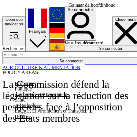
Ga naar de hoofdinhoud
Se connecter
Open sub
Close menu
English
navigation
Français
Deutsch
Vous êtes déconnecté.
Recherche
Se connecter
Español
Lumières éteintes
Se connecter
Rapporteur
Politique
Économie
Newsletters
Evénements
Em
AGRICULTURE & ALIMENTATION
POLICY AREAS
La Commission défend la
Economie
Politique
législation sur la réduction des
Agriculture et Alimentation
Santé
pesticides face à l’opposition
Technologies
Energie, Environnement et Transport
des États membres
Défense