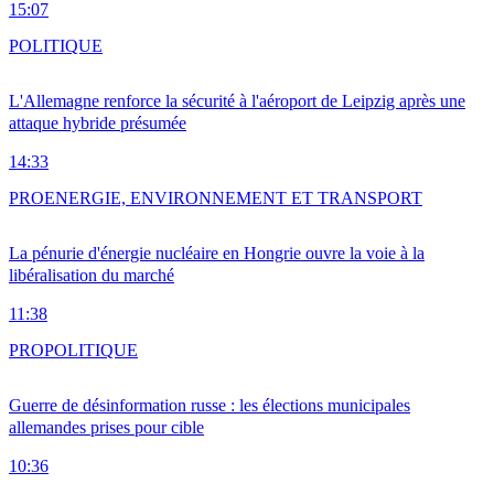
15:07
POLITIQUE
L'Allemagne renforce la sécurité à l'aéroport de Leipzig après une
attaque hybride présumée
14:33
PRO
ENERGIE, ENVIRONNEMENT ET TRANSPORT
La pénurie d'énergie nucléaire en Hongrie ouvre la voie à la
libéralisation du marché
11:38
PRO
POLITIQUE
Guerre de désinformation russe : les élections municipales
allemandes prises pour cible
10:36