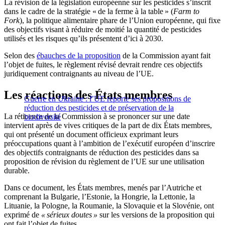
La révision de la législation européenne sur les pesticides s’inscrit
dans le cadre de la stratégie « de la ferme à la table » (
Farm to
Fork
), la politique alimentaire phare de l’Union européenne, qui fixe
des objectifs visant à réduire de moitié la quantité de pesticides
utilisés et les risques qu’ils présentent d’ici à 2030.
Selon des
ébauches de la proposition
de la Commission ayant fait
l’objet de fuites, le règlement révisé devrait rendre ces objectifs
juridiquement contraignants au niveau de l’UE.
Les réactions des États membres
Guerre en Ukraine : l’UE reporte ses propositions de
réduction des pesticides et de préservation de la
La réticence de la Commission à se prononcer sur une date
biodiversité
intervient après de vives critiques de la part de dix États membres,
qui ont présenté un document officieux exprimant leurs
préoccupations quant à l’ambition de l’exécutif européen d’inscrire
des objectifs contraignants de réduction des pesticides dans sa
proposition de révision du règlement de l’UE sur une utilisation
durable.
Dans ce document, les États membres, menés par l’Autriche et
comprenant la Bulgarie, l’Estonie, la Hongrie, la Lettonie, la
Lituanie, la Pologne, la Roumanie, la Slovaquie et la Slovénie, ont
exprimé de
« sérieux doutes »
sur les versions de la proposition qui
ont fait l’objet de fuites.