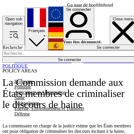
Ga naar de hoofdinhoud
Se connecter
Open sub
Close menu
English
navigation
Français
Deutsch
Vous êtes déconnecté.
Recherche
Se connecter
Español
Lumières éteintes
Se connecter
Rapporteur
Politique
Économie
Newsletters
Evénements
Em
POLITIQUE
POLICY AREAS
La Commission demande aux
Economie
Politique
États membres de criminaliser
Agriculture et Alimentation
Santé
le discours de haine
Technologies
Energie, Environnement et Transport
Défense
La commissaire en charge de la justice estime que les États membres
ont pour obligation de criminaliser les discours incitant à la haine,