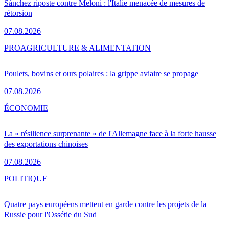
Sánchez riposte contre Meloni : l'Italie menacée de mesures de
rétorsion
07.08.2026
PRO
AGRICULTURE & ALIMENTATION
Poulets, bovins et ours polaires : la grippe aviaire se propage
07.08.2026
ÉCONOMIE
La « résilience surprenante » de l'Allemagne face à la forte hausse
des exportations chinoises
07.08.2026
POLITIQUE
Quatre pays européens mettent en garde contre les projets de la
Russie pour l'Ossétie du Sud