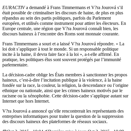
EURACTIV
a demandé à Frans Timmermans et V?ra Jourová s’il
était possible de criminaliser les discours de haine, de plus en plus
répandus au sein des partis politiques, parfois du Parlement
européen, et utilisés comme instrument pour attirer les électeurs. En
Europe centrale, une région que V?ra Jourová connaît bien, les
discours haineux à l’encontre des Roms sont monnaie courante.
Frans Timmermans a souri et a laissé V?ra Jourová répondre. « La
loi doit s’appliquer à tout le monde. Si un responsable politique
incite à la haine, il devra faire face à la loi », a-t-elle affirmé. En
pratique, les politiques élus sont souvent protégés par l’immunité
parlementaire.
La décision-cadre oblige les États membres à sanctionner les propos
haineux, c’est-à-dire l’incitation publique à la violence, à la haine
fondée sur la race, la couleur, la religion, la descendance ou l’origine
ethnique ou nationale, ainsi que les crimes haineux motivés par le
racisme ou la xénophobie. Cette décision-cadre s’applique autant sur
Internet que hors Internet.
V?ra Jourová a annoncé qu’elle rencontrerait les représentants des
entreprises informatiques pour traiter la question de la suppression
des discours haineux des plateformes de réseaux sociaux.