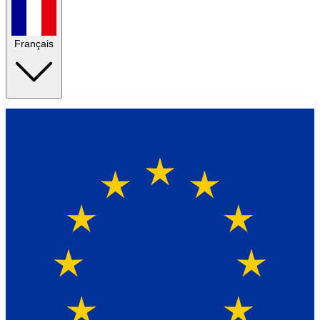
Français