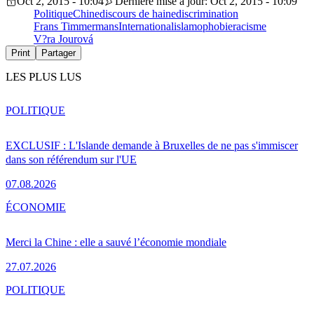
Oct 2, 2015 - 10:04
Dernière mise à jour: Oct 2, 2015 - 10:09
Politique
Chine
discours de haine
discrimination
Frans Timmermans
International
islamophobie
racisme
V?ra Jourová
Print
Partager
LES PLUS LUS
POLITIQUE
EXCLUSIF : L'Islande demande à Bruxelles de ne pas s'immiscer
dans son référendum sur l'UE
07.08.2026
ÉCONOMIE
Merci la Chine : elle a sauvé l’économie mondiale
27.07.2026
POLITIQUE