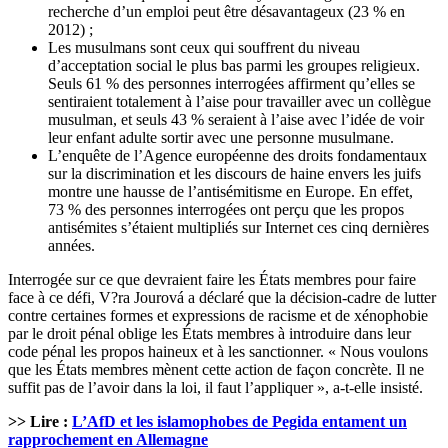
recherche d’un emploi peut être désavantageux (23 % en
2012) ;
Les musulmans sont ceux qui souffrent du niveau
d’acceptation social le plus bas parmi les groupes religieux.
Seuls 61 % des personnes interrogées affirment qu’elles se
sentiraient totalement à l’aise pour travailler avec un collègue
musulman, et seuls 43 % seraient à l’aise avec l’idée de voir
leur enfant adulte sortir avec une personne musulmane.
L’enquête de l’Agence européenne des droits fondamentaux
sur la discrimination et les discours de haine envers les juifs
montre une hausse de l’antisémitisme en Europe. En effet,
73 % des personnes interrogées ont perçu que les propos
antisémites s’étaient multipliés sur Internet ces cinq dernières
années.
Interrogée sur ce que devraient faire les États membres pour faire
face à ce défi, V?ra Jourová a déclaré que la décision-cadre de lutter
contre certaines formes et expressions de racisme et de xénophobie
par le droit pénal oblige les États membres à introduire dans leur
code pénal les propos haineux et à les sanctionner. « Nous voulons
que les États membres mènent cette action de façon concrète. Il ne
suffit pas de l’avoir dans la loi, il faut l’appliquer », a-t-elle insisté.
>> Lire :
L’AfD et les islamophobes de Pegida entament un
rapprochement en Allemagne