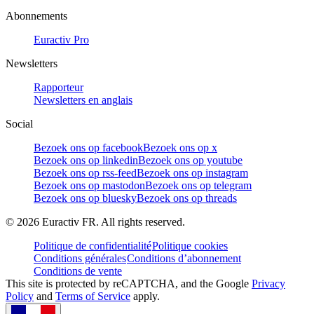
Abonnements
Euractiv Pro
Newsletters
Rapporteur
Newsletters en anglais
Social
Bezoek ons op facebook
Bezoek ons op x
Bezoek ons op linkedin
Bezoek ons op youtube
Bezoek ons op rss-feed
Bezoek ons op instagram
Bezoek ons op mastodon
Bezoek ons op telegram
Bezoek ons op bluesky
Bezoek ons op threads
©
2026
Euractiv FR. All rights reserved.
Politique de confidentialité
Politique cookies
Conditions générales
Conditions d’abonnement
Conditions de vente
This site is protected by reCAPTCHA, and the Google
Privacy
Policy
and
Terms of Service
apply.