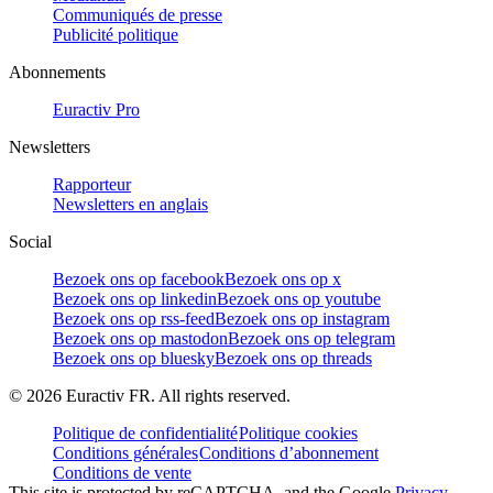
Communiqués de presse
Publicité politique
Abonnements
Euractiv Pro
Newsletters
Rapporteur
Newsletters en anglais
Social
Bezoek ons op facebook
Bezoek ons op x
Bezoek ons op linkedin
Bezoek ons op youtube
Bezoek ons op rss-feed
Bezoek ons op instagram
Bezoek ons op mastodon
Bezoek ons op telegram
Bezoek ons op bluesky
Bezoek ons op threads
©
2026
Euractiv FR. All rights reserved.
Politique de confidentialité
Politique cookies
Conditions générales
Conditions d’abonnement
Conditions de vente
This site is protected by reCAPTCHA, and the Google
Privacy