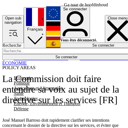
Ga naar de hoofdinhoud
Se connecter
Open sub
Close menu
English
navigation
Français
Deutsch
Vous êtes déconnecté.
Recherche
Se connecter
Español
Lumières éteintes
Se connecter
Rapporteur
Politique
Économie
Newsletters
Evénements
Em
ÉCONOMIE
POLICY AREAS
La Commission doit faire
Economie
Politique
entendre sa voix au sujet de la
Agriculture et Alimentation
Santé
directive sur les services [FR]
Technologies
Energie, Environnement et Transport
Défense
José Manuel Barroso doit rapidement clarifier ses intentions
concernant le dossier de la directive sur les services, et éviter que