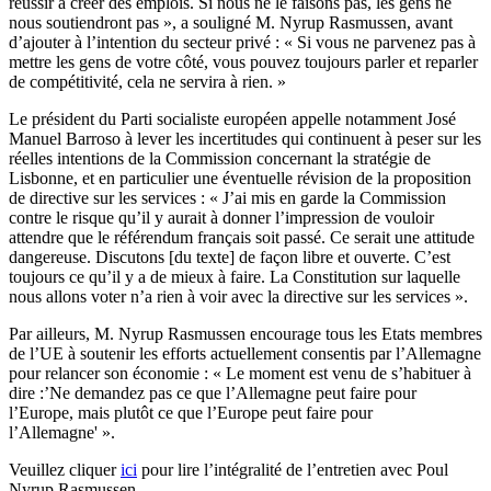
réussir à créer des emplois. Si nous ne le faisons pas, les gens ne
nous soutiendront pas », a souligné M. Nyrup Rasmussen, avant
d’ajouter à l’intention du secteur privé : « Si vous ne parvenez pas à
mettre les gens de votre côté, vous pouvez toujours parler et reparler
de compétitivité, cela ne servira à rien. »
Le président du Parti socialiste européen appelle notamment José
Manuel Barroso à lever les incertitudes qui continuent à peser sur les
réelles intentions de la Commission concernant la stratégie de
Lisbonne, et en particulier une éventuelle révision de la proposition
de directive sur les services : « J’ai mis en garde la Commission
contre le risque qu’il y aurait à donner l’impression de vouloir
attendre que le référendum français soit passé. Ce serait une attitude
dangereuse. Discutons [du texte] de façon libre et ouverte. C’est
toujours ce qu’il y a de mieux à faire. La Constitution sur laquelle
nous allons voter n’a rien à voir avec la directive sur les services ».
Par ailleurs, M. Nyrup Rasmussen encourage tous les Etats membres
de l’UE à soutenir les efforts actuellement consentis par l’Allemagne
pour relancer son économie : « Le moment est venu de s’habituer à
dire :’Ne demandez pas ce que l’Allemagne peut faire pour
l’Europe, mais plutôt ce que l’Europe peut faire pour
l’Allemagne' ».
Veuillez cliquer
ici
pour lire l’intégralité de l’entretien avec Poul
Nyrup Rasmussen.