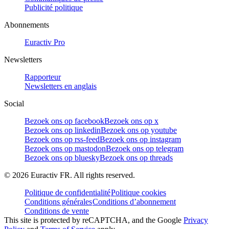
Publicité politique
Abonnements
Euractiv Pro
Newsletters
Rapporteur
Newsletters en anglais
Social
Bezoek ons op facebook
Bezoek ons op x
Bezoek ons op linkedin
Bezoek ons op youtube
Bezoek ons op rss-feed
Bezoek ons op instagram
Bezoek ons op mastodon
Bezoek ons op telegram
Bezoek ons op bluesky
Bezoek ons op threads
©
2026
Euractiv FR. All rights reserved.
Politique de confidentialité
Politique cookies
Conditions générales
Conditions d’abonnement
Conditions de vente
This site is protected by reCAPTCHA, and the Google
Privacy