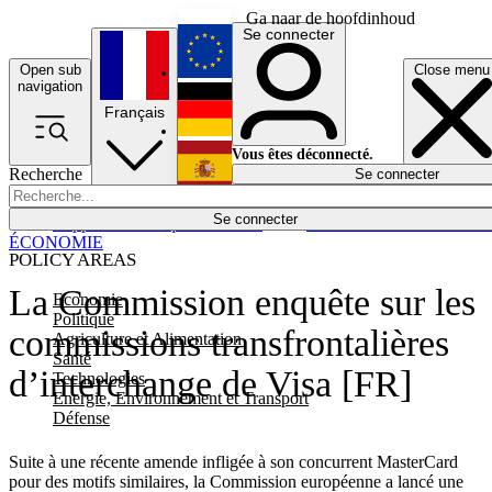
Ga naar de hoofdinhoud
Se connecter
Open sub
Close menu
English
navigation
Français
Deutsch
Vous êtes déconnecté.
Recherche
Se connecter
Español
Lumières éteintes
Se connecter
Rapporteur
Politique
Économie
Newsletters
Evénements
Em
ÉCONOMIE
POLICY AREAS
La Commission enquête sur les
Economie
Politique
commissions transfrontalières
Agriculture et Alimentation
Santé
d’interchange de Visa [FR]
Technologies
Energie, Environnement et Transport
Défense
Suite à une récente amende infligée à son concurrent MasterCard
pour des motifs similaires, la Commission européenne a lancé une