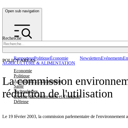
Open sub navigation
Recherche
Rapporteur
Politique
Économie
Newsletters
Evénements
Em
POLICY AREAS
AGRICULTURE & ALIMENTATION
Economie
Politique
La commission environneme
Agriculture et Alimentation
Santé
réduction de l'utilisation
Technologies
Energie, Environnement et Transport
Défense
Le 19 février 2003, la commission parlementaire de l'environnement a a