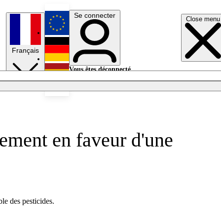
Se connecter
Close menu
English
Français
Deutsch
Vous êtes déconnecté.
Se connecter
Español
Lumières éteintes
ement en faveur d'une
le des pesticides.