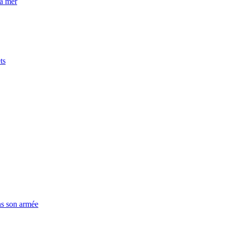
la mer
ts
ns son armée