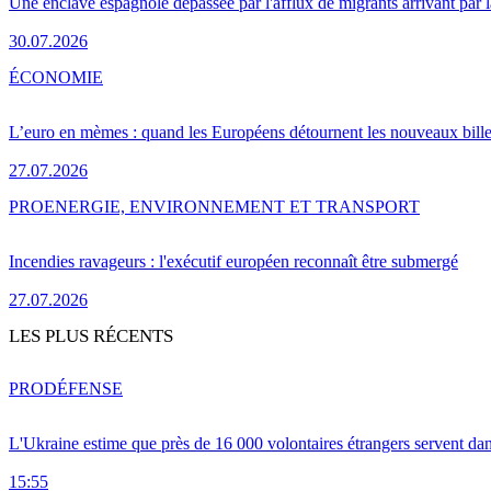
Une enclave espagnole dépassée par l'afflux de migrants arrivant par 
30.07.2026
ÉCONOMIE
L’euro en mèmes : quand les Européens détournent les nouveaux bille
27.07.2026
PRO
ENERGIE, ENVIRONNEMENT ET TRANSPORT
Incendies ravageurs : l'exécutif européen reconnaît être submergé
27.07.2026
LES PLUS RÉCENTS
PRO
DÉFENSE
L'Ukraine estime que près de 16 000 volontaires étrangers servent da
15:55