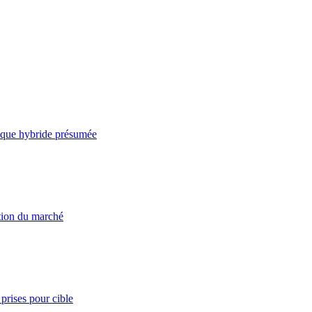
taque hybride présumée
ation du marché
prises pour cible