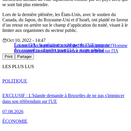
se sont fait plus entendre.
Lors de la dernière plénière, les États-Unis, avec le soutien du
Canada, du Japon, du Royaume-Uni et d’Israël, ont plaidé en faveur
d’un retour en arrière sur le champ d’application du traité, visant à le
limiter aux organismes du secteur public.
Oct 10, 2022 - 14:47
Loi sur l’IA : la présidence tchèque de l’UE propose
Économie
Technologies
Conseil de l'Europe
droits de l'Homme
des exigences adaptées pour l’IA à usage général
Économie
États-Unis
IA
Intelligence Artificielle
loi sur l'IA
Print
Partager
LES PLUS LUS
POLITIQUE
EXCLUSIF : L'Islande demande à Bruxelles de ne pas s'immiscer
dans son référendum sur l'UE
07.08.2026
ÉCONOMIE