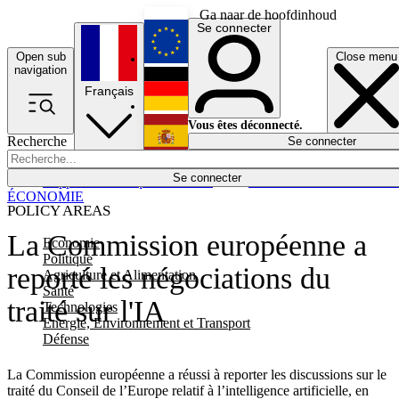
Ga naar de hoofdinhoud
Se connecter
Open sub
Close menu
English
navigation
Français
Deutsch
Vous êtes déconnecté.
Recherche
Se connecter
Español
Lumières éteintes
Se connecter
Rapporteur
Politique
Économie
Newsletters
Evénements
Em
ÉCONOMIE
POLICY AREAS
La Commission européenne a
Economie
Politique
reporté les négociations du
Agriculture et Alimentation
Santé
traité sur l'IA
Technologies
Energie, Environnement et Transport
Défense
La Commission européenne a réussi à reporter les discussions sur le
traité du Conseil de l’Europe relatif à l’intelligence artificielle, en