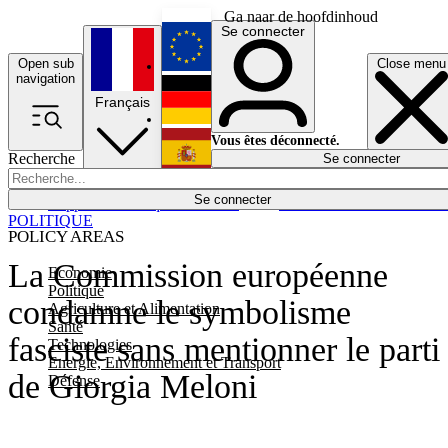
Ga naar de hoofdinhoud
Se connecter
Open sub
Close menu
English
navigation
Français
Deutsch
Vous êtes déconnecté.
Recherche
Se connecter
Español
Lumières éteintes
Se connecter
Rapporteur
Politique
Économie
Newsletters
Evénements
Em
POLITIQUE
POLICY AREAS
La Commission européenne
Economie
Politique
condamne le symbolisme
Agriculture et Alimentation
Santé
fasciste sans mentionner le parti
Technologies
Energie, Environnement et Transport
de Giorgia Meloni
Défense