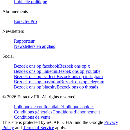
Publicité politique
Abonnements
Euractiv Pro
Newsletters
Rapporteur
Newsletters en anglais
Social
Bezoek ons op facebook
Bezoek ons op x
Bezoek ons op linkedin
Bezoek ons op youtube
Bezoek ons op rss-feed
Bezoek ons op instagram
Bezoek ons op mastodon
Bezoek ons op telegram
Bezoek ons op bluesky
Bezoek ons op threads
©
2026
Euractiv FR. All rights reserved.
Politique de confidentialité
Politique cookies
Conditions générales
Conditions d’abonnement
Conditions de vente
This site is protected by reCAPTCHA, and the Google
Privacy
Policy
and
Terms of Service
apply.