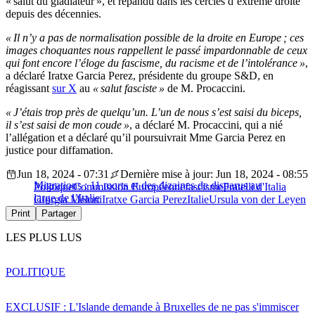
« salut du gladiateur », et répandu dans les cercles d’extrême droite
depuis des décennies.
« Il n’y a pas de normalisation possible de la droite en Europe ; ces
images choquantes nous rappellent le passé impardonnable de ceux
qui font encore l’éloge du fascisme, du racisme et de l’intolérance »
,
a déclaré Iratxe Garcia Perez, présidente du groupe S&D, en
réagissant
sur X
au
« salut fasciste »
de M. Procaccini.
« J’étais trop près de quelqu’un. L’un de nous s’est saisi du biceps,
il s’est saisi de mon coude »
, a déclaré M. Procaccini, qui a nié
l’allégation et a déclaré qu’il poursuivrait Mme Garcia Perez en
justice pour diffamation.
Jun 18, 2024 - 07:31
Dernière mise à jour: Jun 18, 2024 - 08:55
Migrations : 11 morts et des dizaines de disparus au
Politique
Commission Européenne
fascisme
Fratelli d'Italia
large de l’Italie
Giorgia Meloni
Iratxe Garcia Perez
Italie
Ursula von der Leyen
Print
Partager
LES PLUS LUS
POLITIQUE
EXCLUSIF : L'Islande demande à Bruxelles de ne pas s'immiscer