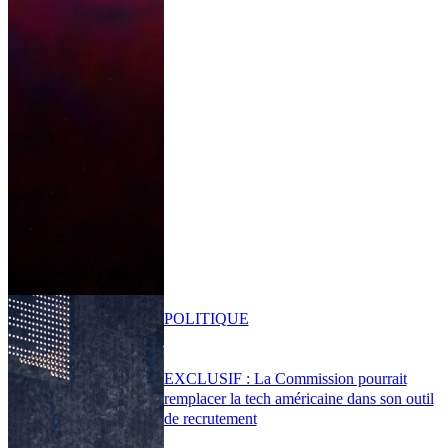
POLITIQUE
EXCLUSIF : La Commission pourrait
remplacer la tech américaine dans son outil
de recrutement