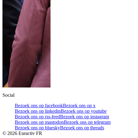
Social
Bezoek ons op facebook
Bezoek ons op x
Bezoek ons op linkedin
Bezoek ons op youtube
Bezoek ons op rss-feed
Bezoek ons op instagram
Bezoek ons op mastodon
Bezoek ons op telegram
Bezoek ons op bluesky
Bezoek ons op threads
©
2026
Euractiv FR