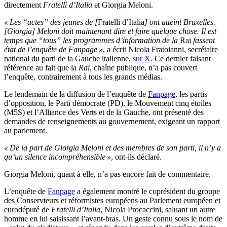
directement
Fratelli d’Italia
et Giorgia Meloni.
« Les “actes” des jeunes de [
Fratelli d’Italia
] ont atteint Bruxelles.
[Giorgia] Meloni doit maintenant dire et faire quelque chose. Il est
temps que “tous” les programmes d’information de la
Rai
fassent
état de l’enquête de Fanpage »
, a écrit Nicola Fratoianni, secrétaire
national du parti de la Gauche italienne,
sur X.
Ce dernier faisant
référence au fait que la
Rai
, chaîne publique, n’a pas couvert
l’enquête, contrairement à tous les grands médias.
Le lendemain de la diffusion de l’enquête de
Fanpage
, les partis
d’opposition, le Parti démocrate (PD), le Mouvement cinq étoiles
(M5S) et l’Alliance des Verts et de la Gauche, ont présenté des
demandes de renseignements au gouvernement, exigeant un rapport
au parlement.
« De la part de Giorgia Meloni et des membres de son parti, il n’y a
qu’un silence incompréhensible »
, ont-ils déclaré.
Giorgia Meloni, quant à elle, n’a pas encore fait de commentaire.
L’enquête de
Fanpage
a également montré le coprésident du groupe
des Conservteurs et réformistes européens au Parlement européen et
eurodéputé de
Fratelli d’Italia
, Nicola Procaccini, saluant un autre
homme en lui saisissant l’avant-bras. Un geste connu sous le nom de