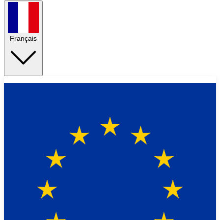
Français