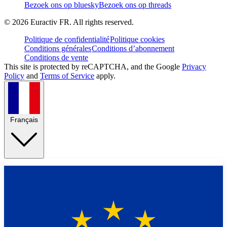
Bezoek ons op bluesky
Bezoek ons op threads
©
2026
Euractiv FR. All rights reserved.
Politique de confidentialité
Politique cookies
Conditions générales
Conditions d’abonnement
Conditions de vente
This site is protected by reCAPTCHA, and the Google
Privacy
Policy
and
Terms of Service
apply.
Français