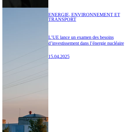
ENERGIE, ENVIRONNEMENT ET
TRANSPORT
L’UE lance un examen des besoins
d’investissement dans l’énergie nucléaire
15.04.2025