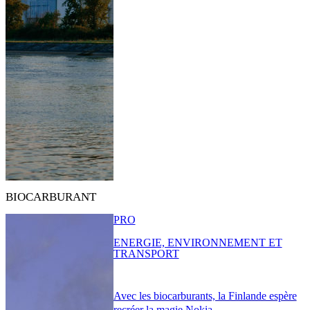
BIOCARBURANT
PRO
ENERGIE, ENVIRONNEMENT ET
TRANSPORT
Avec les biocarburants, la Finlande espère
recréer la magie Nokia