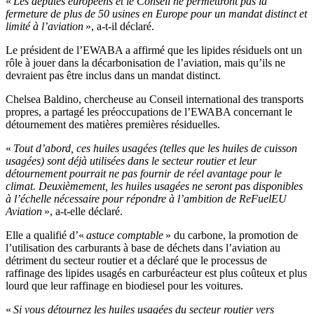
«
Les députés européens et le Conseil ne permettront pas la
fermeture de plus de 50 usines en Europe pour un mandat distinct et
limité à l’aviation
», a-t-il déclaré.
Le président de l’EWABA a affirmé que les lipides résiduels ont un
rôle à jouer dans la décarbonisation de l’aviation, mais qu’ils ne
devraient pas être inclus dans un mandat distinct.
Chelsea Baldino, chercheuse au Conseil international des transports
propres, a partagé les préoccupations de l’EWABA concernant le
détournement des matières premières résiduelles.
«
Tout d’abord, ces huiles usagées (telles que les huiles de cuisson
usagées) sont déjà utilisées dans le secteur routier et leur
détournement pourrait ne pas fournir de réel avantage pour le
climat. Deuxièmement, les huiles usagées ne seront pas disponibles
à l’échelle nécessaire pour répondre à l’ambition de ReFuelEU
Aviation
», a-t-elle déclaré.
Elle a qualifié d’«
astuce comptable
» du carbone, la promotion de
l’utilisation des carburants à base de déchets dans l’aviation au
détriment du secteur routier et a déclaré que le processus de
raffinage des lipides usagés en carburéacteur est plus coûteux et plus
lourd que leur raffinage en biodiesel pour les voitures.
«
Si vous détournez les huiles usagées du secteur routier vers