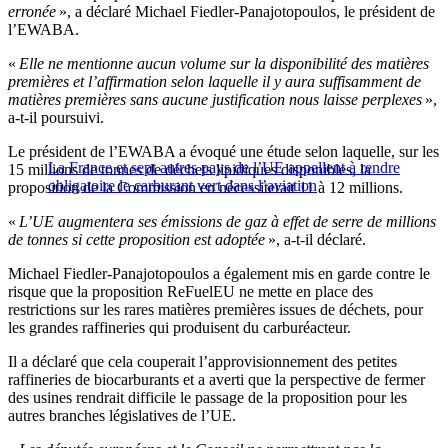
erronée
», a déclaré Michael Fiedler-Panajotopoulos, le président de
l’EWABA.
«
Elle ne mentionne aucun volume sur la disponibilité des matières
premières et l’affirmation selon laquelle il y aura suffisamment de
matières premières sans aucune justification nous laisse perplexes
»,
a-t-il poursuivi.
Le président de l’EWABA a évoqué une étude selon laquelle, sur les
La France et sept autres pays de l’UE appellent à rendre
15 millions de tonnes de déchets lipidiques disponibles, la
obligatoire le carburant vert dans l’aviation
proposition de la Commission en nécessiterait 11 à 12 millions.
«
L’UE augmentera ses émissions de gaz à effet de serre de millions
de tonnes si cette proposition est adoptée
», a-t-il déclaré.
Michael Fiedler-Panajotopoulos a également mis en garde contre le
risque que la proposition ReFuelEU ne mette en place des
restrictions sur les rares matières premières issues de déchets, pour
les grandes raffineries qui produisent du carburéacteur.
Il a déclaré que cela couperait l’approvisionnement des petites
raffineries de biocarburants et a averti que la perspective de fermer
des usines rendrait difficile le passage de la proposition pour les
autres branches législatives de l’UE.