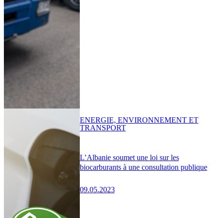
ENERGIE, ENVIRONNEMENT ET
TRANSPORT
L’Albanie soumet une loi sur les
biocarburants à une consultation publique
09.05.2023