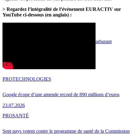
> Regardez l’intégralité de l’événement EURACTIV sur
YouTube ci-dessous (en anglais) :
Sep 30, 2021 - 16:07
Energie, Environnement et Transport
biocarburant
Energie & Climat
Print
Partager
LES PLUS LUS
PRO
TECHNOLOGIES
Google écope d’une amende record de 890 millions d’euros
23.07.2026
PRO
SANTÉ
Sept pays votent contre le programme de santé de la Commission