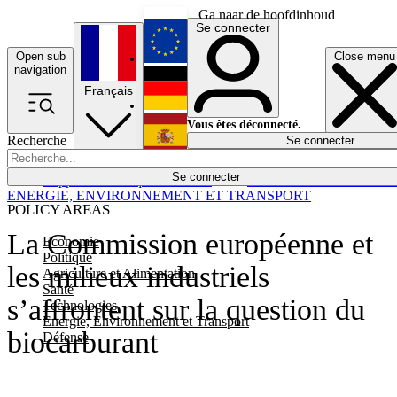
Ga naar de hoofdinhoud
Se connecter
Open sub
Close menu
English
navigation
Français
Deutsch
Vous êtes déconnecté.
Recherche
Se connecter
Español
Lumières éteintes
Se connecter
Rapporteur
Politique
Économie
Newsletters
Evénements
Em
ENERGIE, ENVIRONNEMENT ET TRANSPORT
POLICY AREAS
La Commission européenne et
Economie
Politique
les milieux industriels
Agriculture et Alimentation
Santé
s’affrontent sur la question du
Technologies
Energie, Environnement et Transport
biocarburant
Défense