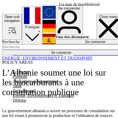
Ga naar de hoofdinhoud
Se connecter
Open sub
Close menu
English
navigation
Français
Deutsch
Vous êtes déconnecté.
Recherche
Se connecter
Español
Lumières éteintes
Se connecter
Rapporteur
Politique
Économie
Newsletters
Evénements
Em
ENERGIE, ENVIRONNEMENT ET TRANSPORT
POLICY AREAS
L’Albanie soumet une loi sur
Economie
Politique
les biocarburants à une
Agriculture et Alimentation
Santé
consultation publique
Technologies
Energie, Environnement et Transport
Défense
Le gouvernement albanais a ouvert un processus de consultation sur
une loi visant à promouvoir la production et l’utilisation de sources