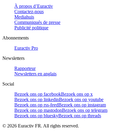
À propos d’Euractiv
Contactez-nous
Mediahuis
Communiqués de presse
Publicité politique
Abonnements
Euractiv Pro
Newsletters
Rapporteur
Newsletters en anglais
Social
Bezoek ons op facebook
Bezoek ons op x
Bezoek ons op linkedin
Bezoek ons op youtube
Bezoek ons op rss-feed
Bezoek ons op instagram
Bezoek ons op mastodon
Bezoek ons op telegram
Bezoek ons op bluesky
Bezoek ons op threads
©
2026
Euractiv FR. All rights reserved.