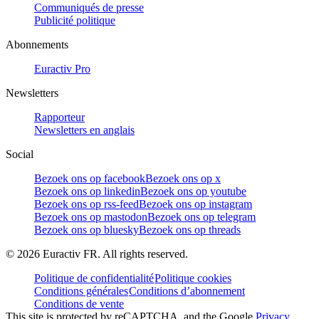
Communiqués de presse
Publicité politique
Abonnements
Euractiv Pro
Newsletters
Rapporteur
Newsletters en anglais
Social
Bezoek ons op facebook
Bezoek ons op x
Bezoek ons op linkedin
Bezoek ons op youtube
Bezoek ons op rss-feed
Bezoek ons op instagram
Bezoek ons op mastodon
Bezoek ons op telegram
Bezoek ons op bluesky
Bezoek ons op threads
©
2026
Euractiv FR. All rights reserved.
Politique de confidentialité
Politique cookies
Conditions générales
Conditions d’abonnement
Conditions de vente
This site is protected by reCAPTCHA, and the Google
Privacy