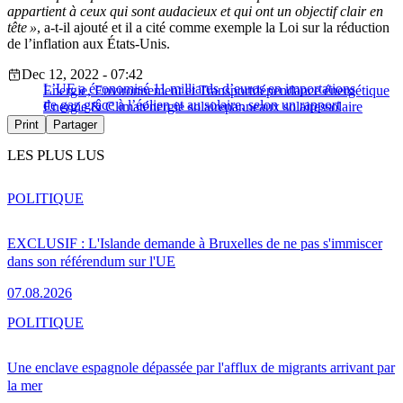
appartient à ceux qui sont audacieux et qui ont un objectif clair en
tête »
, a-t-il ajouté et il a cité comme exemple la Loi sur la réduction
de l’inflation aux États-Unis.
Dec 12, 2022 - 07:42
L’UE a économisé 11 milliards d’euros en importations
Energie, Environnement et Transport
dépendance énergétique
de gaz grâce à l’éolien et au solaire, selon un rapport
Energie & Climat
énergie solaire
panneaux solaires
solaire
Print
Partager
LES PLUS LUS
POLITIQUE
EXCLUSIF : L'Islande demande à Bruxelles de ne pas s'immiscer
dans son référendum sur l'UE
07.08.2026
POLITIQUE
Une enclave espagnole dépassée par l'afflux de migrants arrivant par
la mer