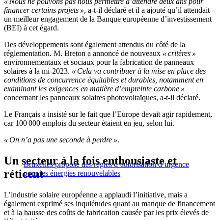
« Nous ne pouvons pas nous permettre d’attendre deux ans pour
financer certains projets »
, a-t-il déclaré et il a ajouté qu’il attendait
un meilleur engagement de la Banque européenne d’investissement
(BEI) à cet égard.
Des développements sont également attendus du côté de la
réglementation. M. Breton a annoncé de nouveaux
« critères »
environnementaux et sociaux pour la fabrication de panneaux
solaires à la mi-2023.
« Cela va contribuer à la mise en place des
conditions de concurrence équitables et durables, notamment en
examinant les exigences en matière d’empreinte carbone »
concernant les panneaux solaires photovoltaïques, a-t-il déclaré.
Le Français a insisté sur le fait que l’Europe devait agir rapidement,
car 100 000 emplois du secteur étaient en jeu, selon lui.
« On n’a pas une seconde à perdre »
.
Un secteur à la fois enthousiaste et
Bruxelles propose des règles d’autorisation d’urgence
réticent
pour les énergies renouvelables
L’industrie solaire européenne a applaudi l’initiative, mais a
également exprimé ses inquiétudes quant au manque de financement
et à la hausse des coûts de fabrication causée par les prix élevés de