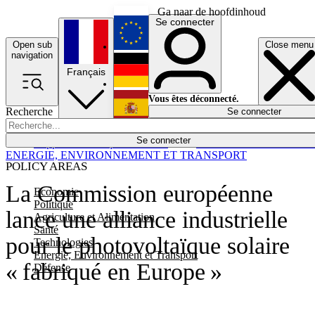
Ga naar de hoofdinhoud
Se connecter
Open sub
Close menu
English
navigation
Français
Deutsch
Vous êtes déconnecté.
Recherche
Se connecter
Español
Lumières éteintes
Se connecter
Rapporteur
Politique
Économie
Newsletters
Evénements
Em
ENERGIE, ENVIRONNEMENT ET TRANSPORT
POLICY AREAS
La Commission européenne
Economie
Politique
lance une alliance industrielle
Agriculture et Alimentation
Santé
pour le photovoltaïque solaire
Technologies
Energie, Environnement et Transport
« fabriqué en Europe »
Défense