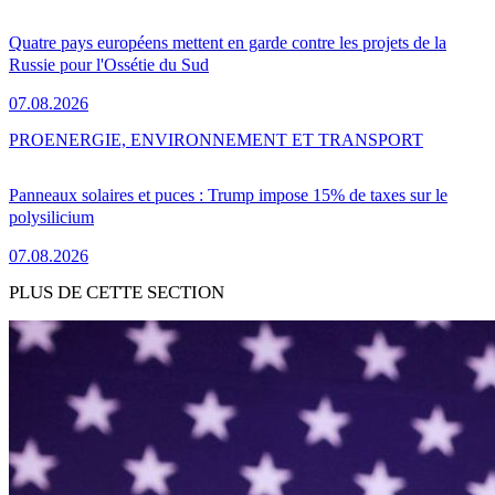
Quatre pays européens mettent en garde contre les projets de la
Russie pour l'Ossétie du Sud
07.08.2026
PRO
ENERGIE, ENVIRONNEMENT ET TRANSPORT
Panneaux solaires et puces : Trump impose 15% de taxes sur le
polysilicium
07.08.2026
PLUS DE CETTE SECTION