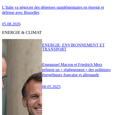
L’Italie va négocier des dépenses supplémentaires en énergie et
défense avec Bruxelles
05.08.2026
ENERGIE & CLIMAT
ENERGIE, ENVIRONNEMENT ET
TRANSPORT
Emmanuel Macron et Friedrich Merz
prônent un « réalignement » des politiques
énergétiques française et allemande
08.05.2025