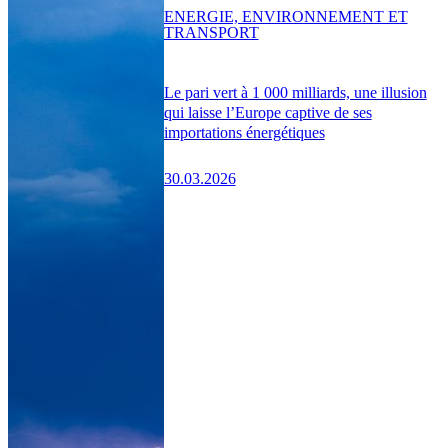
ENERGIE, ENVIRONNEMENT ET
TRANSPORT
Le pari vert à 1 000 milliards, une illusion
qui laisse l’Europe captive de ses
importations énergétiques
30.03.2026