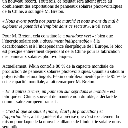
un nouveau record. Toutefois, ce résultat sera atteint grâce au
doublement des exportations de panneaux solaires photovoltaïques
de la Chine, a souligné M. Breton.
« Nous avons perdu nos parts de marché et nous avons du mal à
exploiter le potentiel d’emplois dans ce secteur »
, a-t-il averti.
Pour M. Breton, cela constitue le
« paradoxe vert »
: bien que
l’énergie solaire soit
« absolument indispensable »
à la
décarbonation et à l’indépendance énergétique de l’Europe, le bloc
est presque entièrement dépendant de la Chine pour la fabrication
des panneaux solaires photovoltaïques.
Actuellement, Pékin contrôle 80 % de la capacité mondiale de
production de panneaux solaires photovoltaïques. Quant au silicium
polycristallin et aux lingots, Pékin contrôlera bientôt près de 95 % de
cette capacité mondiale, a fait remarquer M. Breton.
« En d’autres termes, un panneau sur sept dans le monde »
est
fabriqué en Chine, souvent de manière non durable, a déclaré le
commissaire européen français.
« C’est là que se situent [notre] écart [de production] et
l’opportunité »
, a-t-il ajouté et il a précisé que c’est exactement la
raison pour laquelle la nouvelle alliance de l’industrie solaire nous
sera utile.