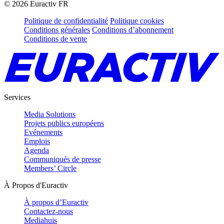
©
2026
Euractiv FR
Politique de confidentialité
Politique cookies
Conditions générales
Conditions d’abonnement
Conditions de vente
Services
Media Solutions
Projets publics européens
Evénements
Emplois
Agenda
Communiqués de presse
Members’ Circle
À Propos d'Euractiv
À propos d’Euractiv
Contactez-nous
Mediahuis