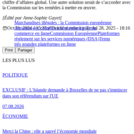
chiffre d’affaires global. Une autre solution serait de s’accorder avec
la Commission sur les remèdes à mettre en œuvre.
[Édité par Anne-Sophie Gayet]
Marchandises illégales : la Commission européenne
Oct 31, 2024 - 15:35
demande des comptes à la plateforme Temu
Dernière mise à jour: Jul 28, 2025 - 18:16
commerce en ligne
Commission Européenne
Plateformes
règlement sur les services numériques (DSA)
Temu
très grandes plateformes en ligne
Print
Partager
LES PLUS LUS
POLITIQUE
EXCLUSIF : L'Islande demande à Bruxelles de ne pas s'immiscer
dans son référendum sur l'UE
07.08.2026
ÉCONOMIE
Merci la Chine : elle a sauvé l’économie mondiale