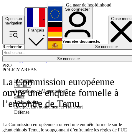
Ga naar de hoofdinhoud
Se connecter
Open sub
Close menu
English
navigation
Français
Deutsch
Vous êtes déconnecté.
Recherche
Se connecter
Español
Lumières éteintes
Se connecter
Rapporteur
Politique
Économie
Newsletters
Evénements
Em
PRO
POLICY AREAS
La Commission européenne
Economie
Politique
ouvre une enquête formelle à
Agriculture et Alimentation
Santé
l’encontre de Temu
Technologies
Energie, Environnement et Transport
Défense
La Commission européenne a ouvert une enquête formelle sur le
géant chinois Temu, le soupçonnant d’enfreindre les règles de l’UE