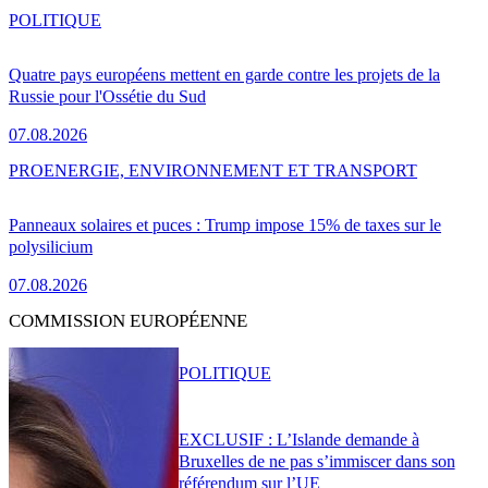
POLITIQUE
Quatre pays européens mettent en garde contre les projets de la
Russie pour l'Ossétie du Sud
07.08.2026
PRO
ENERGIE, ENVIRONNEMENT ET TRANSPORT
Panneaux solaires et puces : Trump impose 15% de taxes sur le
polysilicium
07.08.2026
COMMISSION EUROPÉENNE
POLITIQUE
EXCLUSIF : L’Islande demande à
Bruxelles de ne pas s’immiscer dans son
référendum sur l’UE