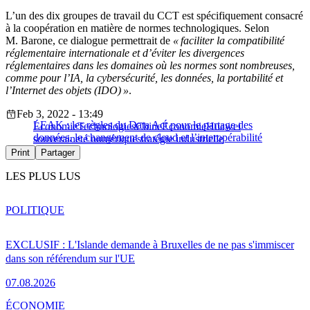
L’un des dix groupes de travail du CCT est spécifiquement consacré
à la coopération en matière de normes technologiques. Selon
M. Barone, ce dialogue permettrait de
« faciliter la compatibilité
réglementaire internationale et d’éviter les divergences
réglementaires dans les domaines où les normes sont nombreuses,
comme pour l’IA, la cybersécurité, les données, la portabilité et
l’Internet des objets (IDO) »
.
Feb 3, 2022 - 13:49
LEAK : les règles du Data Act pour le partage des
Économie
Technologies
Chine
Économie
Huawei
données, le changement de cloud et l’interopérabilité
souveraineté numérique
stratégie industrielle
Print
Partager
LES PLUS LUS
POLITIQUE
EXCLUSIF : L'Islande demande à Bruxelles de ne pas s'immiscer
dans son référendum sur l'UE
07.08.2026
ÉCONOMIE