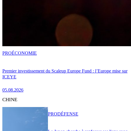
PRO
ÉCONOMIE
Premier investissement du Scaleup Europe Fund : l’Europe mise sur
ICEYE
05.08.2026
CHINE
PRO
DÉFENSE