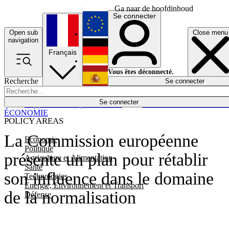
Ga naar de hoofdinhoud
Se connecter
Open sub
Close menu
English
navigation
Français
Deutsch
Vous êtes déconnecté.
Recherche
Se connecter
Español
Lumières éteintes
Se connecter
Rapporteur
Politique
Économie
Newsletters
Evénements
Em
ÉCONOMIE
POLICY AREAS
La Commission européenne
Economie
Politique
présente un plan pour rétablir
Agriculture et Alimentation
Santé
son influence dans le domaine
Technologies
Energie, Environnement et Transport
de la normalisation
Défense