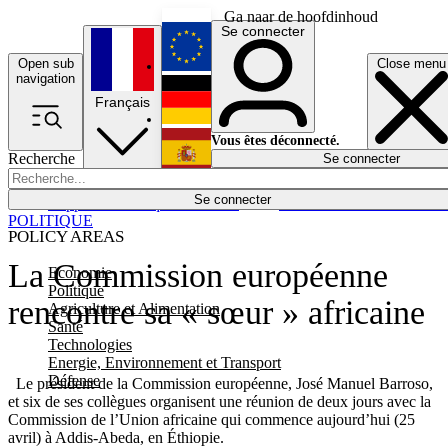
Ga naar de hoofdinhoud
Se connecter
Open sub
Close menu
English
navigation
Français
Deutsch
Vous êtes déconnecté.
Recherche
Se connecter
Español
Lumières éteintes
Se connecter
Rapporteur
Politique
Économie
Newsletters
Evénements
Em
POLITIQUE
POLICY AREAS
La Commission européenne
Economie
Politique
rencontre sa « sœur » africaine
Agriculture et Alimentation
Santé
Technologies
Energie, Environnement et Transport
Défense
Le président de la Commission européenne, José Manuel Barroso,
et six de ses collègues organisent une réunion de deux jours avec la
Commission de l’Union africaine qui commence aujourd’hui (25
avril) à Addis-Abeda, en Éthiopie.