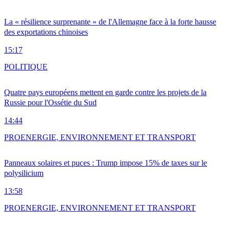
La « résilience surprenante » de l'Allemagne face à la forte hausse
des exportations chinoises
15:17
POLITIQUE
Quatre pays européens mettent en garde contre les projets de la
Russie pour l'Ossétie du Sud
14:44
PRO
ENERGIE, ENVIRONNEMENT ET TRANSPORT
Panneaux solaires et puces : Trump impose 15% de taxes sur le
polysilicium
13:58
PRO
ENERGIE, ENVIRONNEMENT ET TRANSPORT