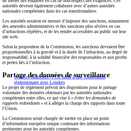
de mener des enquêtes en cas de non-respect des exigences. Ces
autorités devront également collaborer avec d’autres autorités
nationales compétentes dans les cas transfrontaliers.
Les autorités seraient en mesure d’imposer des sanctions, notamment
des amendes administratives et des sanctions plus sévères en cas
d’infractions répétées, et de les rendre accessibles au public sur leur
site web.
Selon la proposition de la Commission, les sanctions devraient être
proportionnelles à la gravité et à la durée de l’infraction, au degré de
responsabilité, à la solidité financière des responsables et aux profits
et pertes liés à l’infraction.
Partage des données de surveillance
Services financiers : l’UE prête à une coopération
règlementaire avec Londres
Le projet de règlement prévoit des dispositions pour le partage
volontaire des données obtenues par les autorités nationales
compétentes entre elles, ce qui vise à
« éviter les demandes de
rapports redondants »
et à alléger la charge des rapports dans toute
l’Union.
La Commission serait chargée de mettre en place un point
d’information européen unique contenant des informations
pertinentes pour les autorités compétentes.