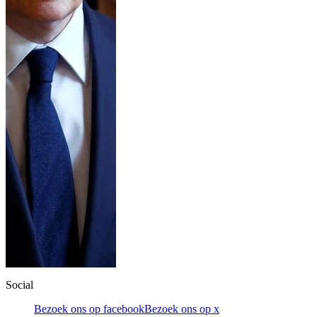
Social
Bezoek ons op facebook
Bezoek ons op x