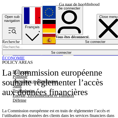
Ga naar de hoofdinhoud
Se connecter
Open sub
Close menu
English
navigation
Français
Deutsch
Vous êtes déconnecté.
Recherche
Se connecter
Español
Lumières éteintes
Se connecter
Rapporteur
Politique
Économie
Newsletters
Evénements
Em
ÉCONOMIE
POLICY AREAS
La Commission européenne
Economie
Politique
souhaite règlementer l’accès
Agriculture et Alimentation
Santé
aux données financières
Technologies
Energie, Environnement et Transport
Défense
La Commission européenne est en train de règlementer l’accès et
l’utilisation des données des clients dans les services financiers dans