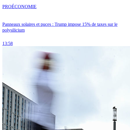
PRO
ÉCONOMIE
Panneaux solaires et puces : Trump impose 15% de taxes sur le
polysilicium
13:58