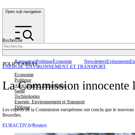
Open sub navigation
Recherche
Rapporteur
Politique
Économie
Newsletters
Evénements
Em
POLICY AREAS
ENERGIE, ENVIRONNEMENT ET TRANSPORT
Economie
Politique
La Commission innocente le
Agriculture et Alimentation
Santé
Technologies
Energie, Environnement et Transport
Défense
Les experts de la Commission européenne ont conclu que le nouveau gaz
Bruxelles.
EURACTIV.fr
/
Reuters