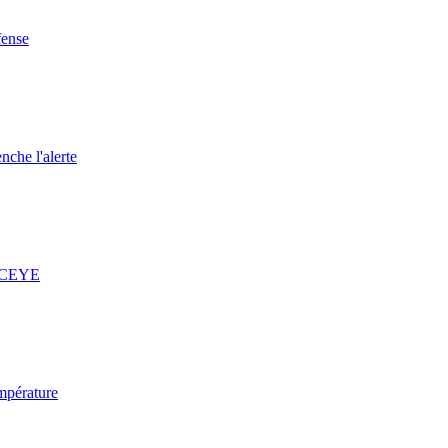
fense
nche l'alerte
 ICEYE
mpérature