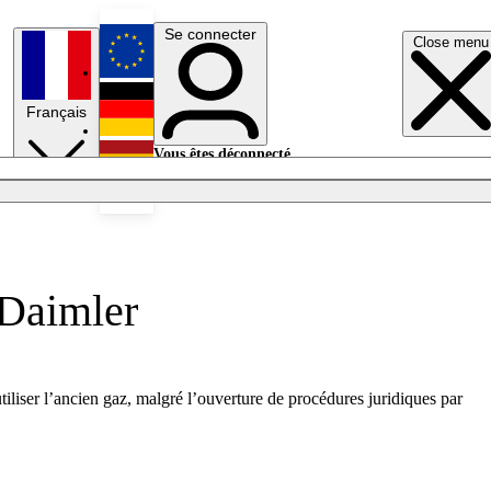
Se connecter
Close menu
English
Français
Deutsch
Vous êtes déconnecté.
Se connecter
Español
Lumières éteintes
 Daimler
liser l’ancien gaz, malgré l’ouverture de procédures juridiques par