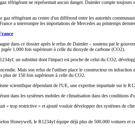
 réfrigérant ne représentait aucun danger. Daimler compte toujours uti
az réfrigérant au centre d'un différend entre les autorités communautai
France a interrompre les importations de Mercedes au printemps dernier
 France
agne dans ce dossier après le refus de Daimler – soutenu par le gouvern
st jugée 1.000 fois supérieure à celle du dioxyde de carbone (CO2).
 R1234yf, un substitut dont l'impact est proche de celui du CO2, dével
ncendie. Mais son refus de l'utiliser place le constructeur en infractio
as plus de 150 fois supérieure à celle du CO2.
e scientifique dépendant de l'UE, une expertise impartiale sur le R1
rigérant dans les systèmes mobiles de climatisation dans des conditions d'
t « trop restrictive » et ajouté vouloir développer des systèmes de cli
lon Honeywell, le R1234yf équipe déjà plus de 500.000 voitures et ce n