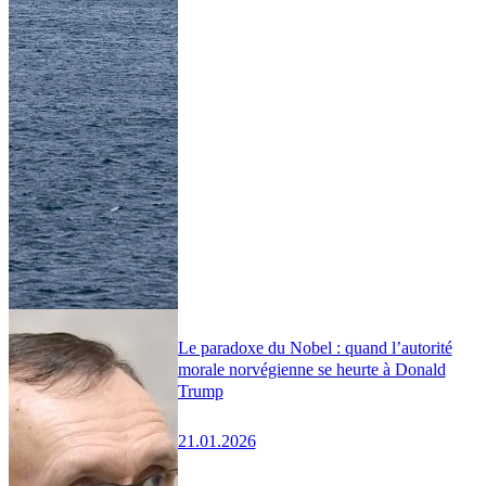
Le paradoxe du Nobel : quand l’autorité
morale norvégienne se heurte à Donald
Trump
21.01.2026