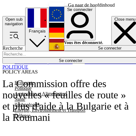
Ga naar de hoofdinhoud
Se connecter
Open sub
Close menu
English
navigation
Français
Deutsch
Vous êtes déconnecté.
Recherche
Se connecter
Español
Lumières éteintes
Se connecter
Rapporteur
Politique
Économie
Newsletters
Evénements
Em
POLITIQUE
POLICY AREAS
La Commission offre des
Economie
Politique
nouvelles « feuilles de route »
Agriculture et Alimentation
Santé
et plus d'aide à la Bulgarie et à
Technologies
Energie, Environnement et Transport
la Roumani
Défense