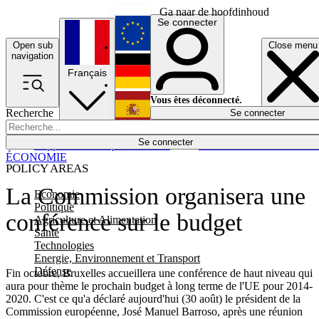
Ga naar de hoofdinhoud
Se connecter
Open sub
Close menu
English
navigation
Français
Deutsch
Vous êtes déconnecté.
Recherche
Se connecter
Español
Lumières éteintes
Se connecter
Rapporteur
Politique
Économie
Newsletters
Evénements
Em
ÉCONOMIE
POLICY AREAS
La Commission organisera une
Economie
Politique
conférence sur le budget
Agriculture et Alimentation
Santé
Technologies
Energie, Environnement et Transport
Défense
Fin octobre, Bruxelles accueillera une conférence de haut niveau qui
aura pour thème le prochain budget à long terme de l'UE pour 2014-
2020. C'est ce qu'a déclaré aujourd'hui (30 août) le président de la
Commission européenne, José Manuel Barroso, après une réunion