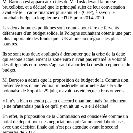
M. Barroso est apparu aux côtés de M. Tusk devant la presse
bruxelloise, et a déclaré que le principal sujet de leur conversation
avait été le « cadre financier pluriannuel » (CFP), à savoir le
prochain budget à long terme de l'UE pour 2014-2020.
Les deux hommes politiques sont connus pour être de fervents
défenseurs d'un budget solide, la Pologne souhaitant obtenir une part
plus importante des fonds que l'UE alloue aux régions les plus
pauvres.
Ils se sont tous deux appliqués à démontrer que la crise de la dette
qui secoue actuellement la zone euro n'avait pas entamé la volonté
des dirigeants européens s'agissant d'aborder la question épineuse du
budget.
M. Barroso a admis que la proposition de budget de la Commission,
présentée lors d'une réunion ministérielle informelle dans la ville
polonaise de Sopot le 29 juin, n'avait pas été reçue à bras ouverts.
« Il n'y a bien entendu pas eu d'accord unanime, mais franchement,
je ne m'attendais pas à ce qu'il y en ait un », a-t-il déclaré.
En effet, la proposition de la Commission est considérée comme un
point de départ pour des négociations qui s'annoncent laborieuses,
avec une décision finale qui n'est pas attendue avant le second
semestre de 2012.