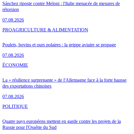
Sánchez riposte contre Meloni : l'Italie menacée de mesures de
rétorsion
07.08.2026
PRO
AGRICULTURE & ALIMENTATION
Poulets, bovins et ours polaires : la grippe aviaire se propage
07.08.2026
ÉCONOMIE
La « résilience surprenante » de l'Allemagne face à la forte hausse
des exportations chinoises
07.08.2026
POLITIQUE
Quatre pays européens mettent en garde contre les projets de la
Russie pour l'Ossétie du Sud