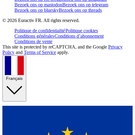
Bezoek ons op mastodon
Bezoek ons op telegram
Bezoek ons op bluesky
Bezoek ons op threads
©
2026
Euractiv FR. All rights reserved.
Politique de confidentialité
Politique cookies
Conditions générales
Conditions d’abonnement
Conditions de vente
This site is protected by reCAPTCHA, and the Google
Privacy
Policy
and
Terms of Service
apply.
Français