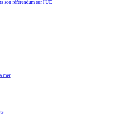
s son référendum sur l'UE
la mer
ts