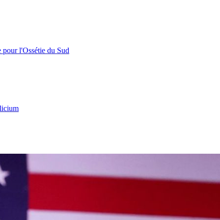
e pour l'Ossétie du Sud
licium