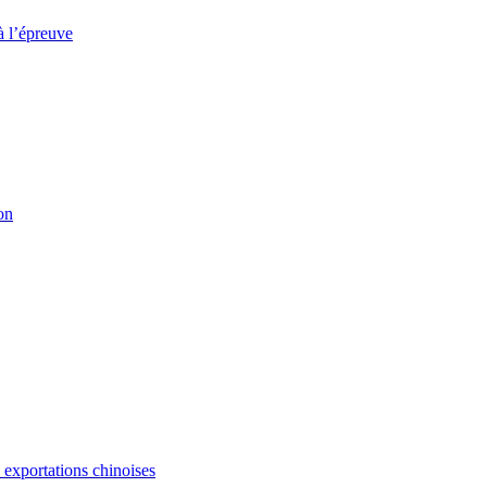
à l’épreuve
on
s exportations chinoises