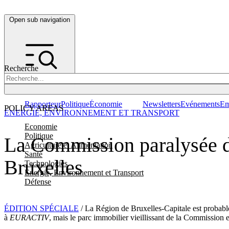
Open sub navigation
Recherche
Rapporteur
Politique
Économie
Newsletters
Evénements
Em
POLICY AREAS
ENERGIE, ENVIRONNEMENT ET TRANSPORT
Economie
Politique
La Commission paralysée da
Agriculture et Alimentation
Santé
Bruxelles
Technologies
Energie, Environnement et Transport
Défense
ÉDITION SPÉCIALE
/ La Région de Bruxelles-Capitale est probable
à
EURACTIV
, mais le parc immobilier vieillissant de la Commission 