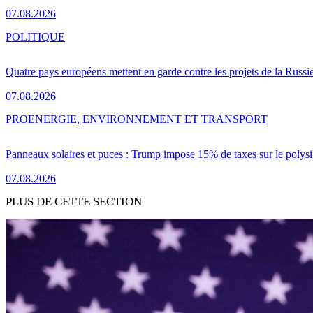
07.08.2026
POLITIQUE
Quatre pays européens mettent en garde contre les projets de la Russi
07.08.2026
PRO
ENERGIE, ENVIRONNEMENT ET TRANSPORT
Panneaux solaires et puces : Trump impose 15% de taxes sur le polysi
07.08.2026
PLUS DE CETTE SECTION