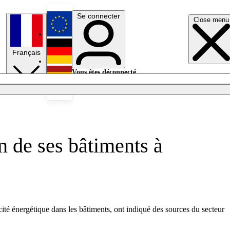
Se connecter
Close menu
English
Français
Deutsch
Vous êtes déconnecté.
Se connecter
Español
Lumières éteintes
n de ses bâtiments à
ité énergétique dans les bâtiments, ont indiqué des sources du secteur