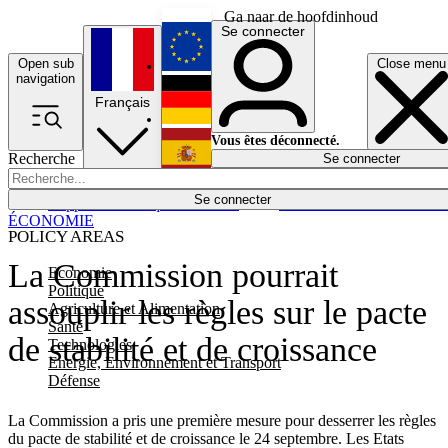
Ga naar de hoofdinhoud
Se connecter
Open sub
Close menu
English
navigation
Français
Deutsch
Vous êtes déconnecté.
Recherche
Se connecter
Español
Lumières éteintes
Se connecter
Rapporteur
Politique
Économie
Newsletters
Evénements
Em
ÉCONOMIE
POLICY AREAS
La Commission pourrait
Economie
Politique
assouplir les règles sur le pacte
Agriculture et Alimentation
Santé
de stabilité et de croissance
Technologies
Energie, Environnement et Transport
Défense
La Commission a pris une première mesure pour desserrer les règles
du pacte de stabilité et de croissance le 24 septembre. Les Etats