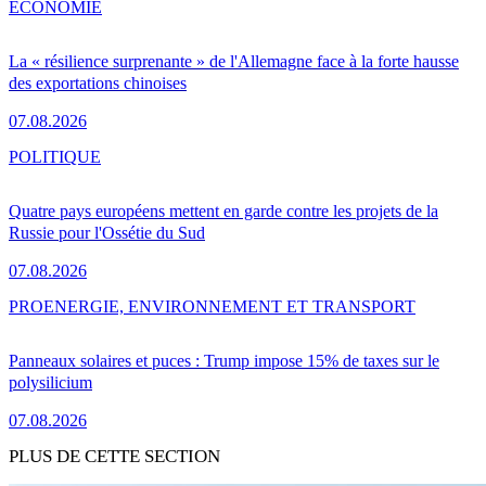
ÉCONOMIE
La « résilience surprenante » de l'Allemagne face à la forte hausse
des exportations chinoises
07.08.2026
POLITIQUE
Quatre pays européens mettent en garde contre les projets de la
Russie pour l'Ossétie du Sud
07.08.2026
PRO
ENERGIE, ENVIRONNEMENT ET TRANSPORT
Panneaux solaires et puces : Trump impose 15% de taxes sur le
polysilicium
07.08.2026
PLUS DE CETTE SECTION