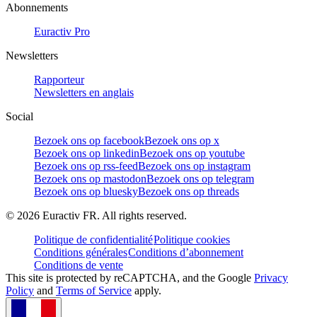
Abonnements
Euractiv Pro
Newsletters
Rapporteur
Newsletters en anglais
Social
Bezoek ons op facebook
Bezoek ons op x
Bezoek ons op linkedin
Bezoek ons op youtube
Bezoek ons op rss-feed
Bezoek ons op instagram
Bezoek ons op mastodon
Bezoek ons op telegram
Bezoek ons op bluesky
Bezoek ons op threads
©
2026
Euractiv FR. All rights reserved.
Politique de confidentialité
Politique cookies
Conditions générales
Conditions d’abonnement
Conditions de vente
This site is protected by reCAPTCHA, and the Google
Privacy
Policy
and
Terms of Service
apply.