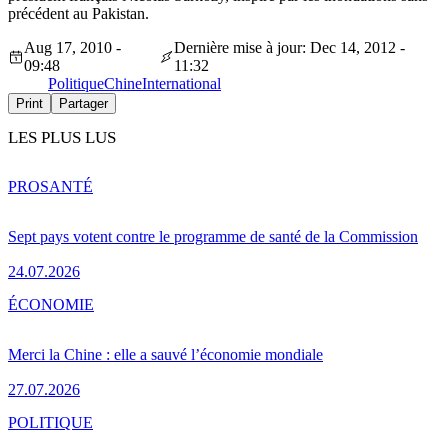
précédent au Pakistan.
Aug 17, 2010 -
Dernière mise à jour: Dec 14, 2012 -
09:48
11:32
Politique
Chine
International
Print
Partager
LES PLUS LUS
PRO
SANTÉ
Sept pays votent contre le programme de santé de la Commission
24.07.2026
ÉCONOMIE
Merci la Chine : elle a sauvé l’économie mondiale
27.07.2026
POLITIQUE