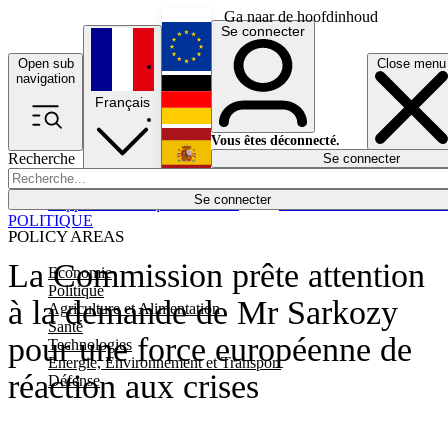
Ga naar de hoofdinhoud
Se connecter
Open sub
Close menu
English
navigation
Français
Deutsch
Vous êtes déconnecté.
Recherche
Se connecter
Español
Lumières éteintes
Se connecter
Rapporteur
Politique
Économie
Newsletters
Evénements
Em
POLITIQUE
POLICY AREAS
La Commission prête attention
Economie
Politique
à la demande de Mr Sarkozy
Agriculture et Alimentation
Santé
pour une force européenne de
Technologies
Energie, Environnement et Transport
réaction aux crises
Défense