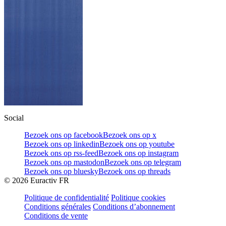
Social
Bezoek ons op facebook
Bezoek ons op x
Bezoek ons op linkedin
Bezoek ons op youtube
Bezoek ons op rss-feed
Bezoek ons op instagram
Bezoek ons op mastodon
Bezoek ons op telegram
Bezoek ons op bluesky
Bezoek ons op threads
©
2026
Euractiv FR
Politique de confidentialité
Politique cookies
Conditions générales
Conditions d’abonnement
Conditions de vente