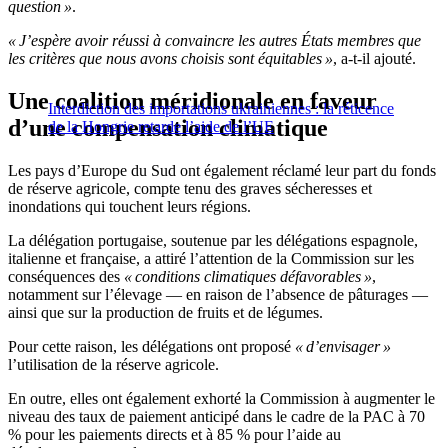
question »
.
« J’espère avoir réussi à convaincre les autres États membres que
les critères que nous avons choisis sont équitables »
, a-t-il ajouté.
Une coalition méridionale en faveur
Interdiction des importations ukrainiennes : la réticence
d’une compensation climatique
de la Hongrie retarde l’aide de l’UE
Les pays d’Europe du Sud ont également réclamé leur part du fonds
de réserve agricole, compte tenu des graves sécheresses et
inondations qui touchent leurs régions.
La délégation portugaise, soutenue par les délégations espagnole,
italienne et française, a attiré l’attention de la Commission sur les
conséquences des
« conditions climatiques défavorables »
,
notamment sur l’élevage — en raison de l’absence de pâturages —
ainsi que sur la production de fruits et de légumes.
Pour cette raison, les délégations ont proposé
« d’envisager »
l’utilisation de la réserve agricole.
En outre, elles ont également exhorté la Commission à augmenter le
niveau des taux de paiement anticipé dans le cadre de la PAC à 70
% pour les paiements directs et à 85 % pour l’aide au