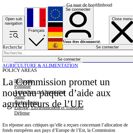
Ga naar de hoofdinhoud
Se connecter
Open sub
Close menu
English
navigation
Français
Deutsch
Vous êtes déconnecté.
Recherche
Se connecter
Español
Lumières éteintes
Se connecter
Rapporteur
Politique
Économie
Newsletters
Evénements
Em
AGRICULTURE & ALIMENTATION
POLICY AREAS
La Commission promet un
Economie
Politique
nouveau paquet d’aide aux
Agriculture et Alimentation
Santé
agriculteurs de l’UE
Technologies
Energie, Environnement et Transport
Défense
En réponse aux critiques qu’elle a reçues concernant l’allocation de
fonds européens aux pays d’Europe de l’Est, la Commission