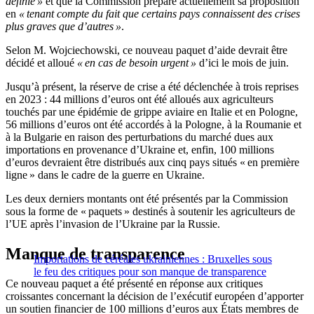
définie »
et que la Commission prépare actuellement sa proposition
en
« tenant compte du fait que certains pays connaissent des crises
plus graves que d’autres »
.
Selon M. Wojciechowski, ce nouveau paquet d’aide devrait être
décidé et alloué
« en cas de besoin urgent »
d’ici le mois de juin.
Jusqu’à présent, la réserve de crise a été déclenchée à trois reprises
en 2023 : 44 millions d’euros ont été alloués aux agriculteurs
touchés par une épidémie de grippe aviaire en Italie et en Pologne,
56 millions d’euros ont été accordés à la Pologne, à la Roumanie et
à la Bulgarie en raison des perturbations du marché dues aux
importations en provenance d’Ukraine et, enfin, 100 millions
d’euros devraient être distribués aux cinq pays situés « en première
ligne » dans le cadre de la guerre en Ukraine.
Les deux derniers montants ont été présentés par la Commission
sous la forme de « paquets » destinés à soutenir les agriculteurs de
l’UE après l’invasion de l’Ukraine par la Russie.
Manque de transparence
Importations de céréales ukrainiennes : Bruxelles sous
le feu des critiques pour son manque de transparence
Ce nouveau paquet a été présenté en réponse aux critiques
croissantes concernant la décision de l’exécutif européen d’apporter
un soutien financier de 100 millions d’euros aux États membres de