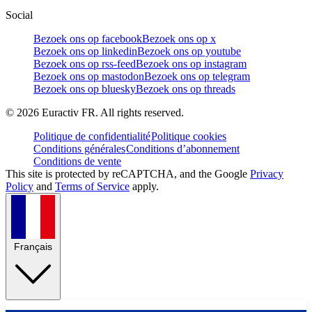
Social
Bezoek ons op facebook
Bezoek ons op x
Bezoek ons op linkedin
Bezoek ons op youtube
Bezoek ons op rss-feed
Bezoek ons op instagram
Bezoek ons op mastodon
Bezoek ons op telegram
Bezoek ons op bluesky
Bezoek ons op threads
©
2026
Euractiv FR. All rights reserved.
Politique de confidentialité
Politique cookies
Conditions générales
Conditions d’abonnement
Conditions de vente
This site is protected by reCAPTCHA, and the Google
Privacy
Policy
and
Terms of Service
apply.
Français