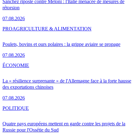
Sánchez riposte contre Meloni : l'Italie menacée de mesures de
rétorsion
07.08.2026
PRO
AGRICULTURE & ALIMENTATION
Poulets, bovins et ours polaires : la grippe aviaire se propage
07.08.2026
ÉCONOMIE
La « résilience surprenante » de l'Allemagne face à la forte hausse
des exportations chinoises
07.08.2026
POLITIQUE
Quatre pays européens mettent en garde contre les projets de la
Russie pour l'Ossétie du Sud