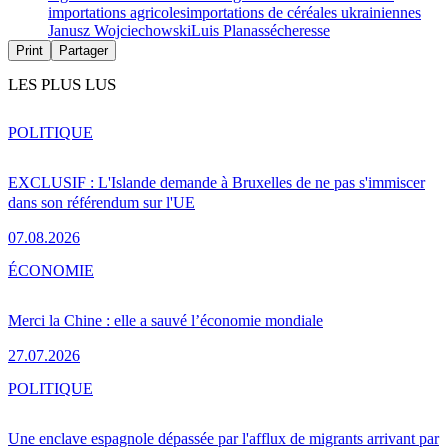
importations agricoles
importations de céréales ukrainiennes
Janusz Wojciechowski
Luis Planas
sécheresse
Print
Partager
LES PLUS LUS
POLITIQUE
EXCLUSIF : L'Islande demande à Bruxelles de ne pas s'immiscer
dans son référendum sur l'UE
07.08.2026
ÉCONOMIE
Merci la Chine : elle a sauvé l’économie mondiale
27.07.2026
POLITIQUE
Une enclave espagnole dépassée par l'afflux de migrants arrivant par