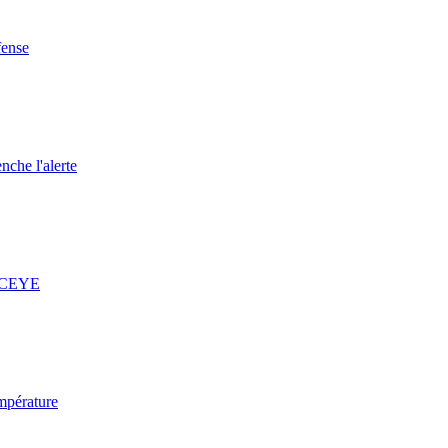
fense
nche l'alerte
 ICEYE
mpérature