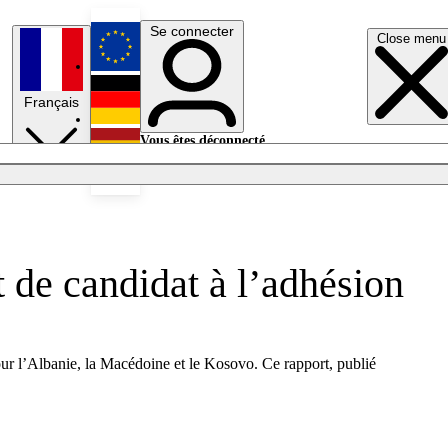
Se connecter
Close menu
English
Français
Deutsch
Vous êtes déconnecté.
Se connecter
Español
Lumières éteintes
 de candidat à l’adhésion
ur l’Albanie, la Macédoine et le Kosovo. Ce rapport, publié