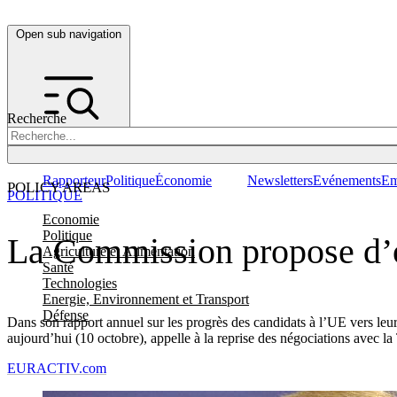
Open sub navigation
Recherche
Rapporteur
Politique
Économie
Newsletters
Evénements
Em
POLICY AREAS
POLITIQUE
Economie
Politique
La Commission propose d’oc
Agriculture et Alimentation
Santé
Technologies
Energie, Environnement et Transport
Défense
Dans son rapport annuel sur les progrès des candidats à l’UE vers le
aujourd’hui (10 octobre), appelle à la reprise des négociations avec la
EURACTIV.com