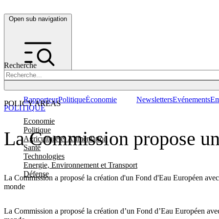
Open sub navigation
Recherche
Rapporteur
Politique
Économie
Newsletters
Evénements
Em
POLICY AREAS
POLITIQUE
Economie
Politique
La Commission propose un 
Agriculture et Alimentation
Santé
Technologies
Energie, Environnement et Transport
Défense
La Commission a proposé la création d'un Fond d'Eau Européen avec un 
monde
La Commission a proposé la création d’un Fond d’Eau Européen avec un