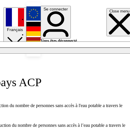
Se connecter
Close menu
English
Français
Deutsch
Vous êtes déconnecté.
Se connecter
Español
Lumières éteintes
 pays ACP
tion du nombre de personnes sans accès à l'eau potable a travers le
ction du nombre de personnes sans accès à l’eau potable a travers le