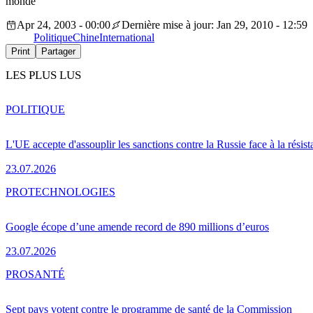
monde
Apr 24, 2003 - 00:00
Dernière mise à jour: Jan 29, 2010 - 12:59
Politique
Chine
International
Print
Partager
LES PLUS LUS
POLITIQUE
L'UE accepte d'assouplir les sanctions contre la Russie face à la résis
23.07.2026
PRO
TECHNOLOGIES
Google écope d’une amende record de 890 millions d’euros
23.07.2026
PRO
SANTÉ
Sept pays votent contre le programme de santé de la Commission