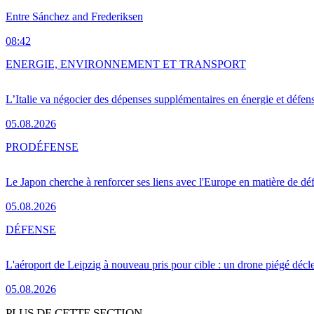
Entre Sánchez and Frederiksen
08:42
ENERGIE, ENVIRONNEMENT ET TRANSPORT
L’Italie va négocier des dépenses supplémentaires en énergie et défen
05.08.2026
PRO
DÉFENSE
Le Japon cherche à renforcer ses liens avec l'Europe en matière de dé
05.08.2026
DÉFENSE
L'aéroport de Leipzig à nouveau pris pour cible : un drone piégé décle
05.08.2026
PLUS DE CETTE SECTION