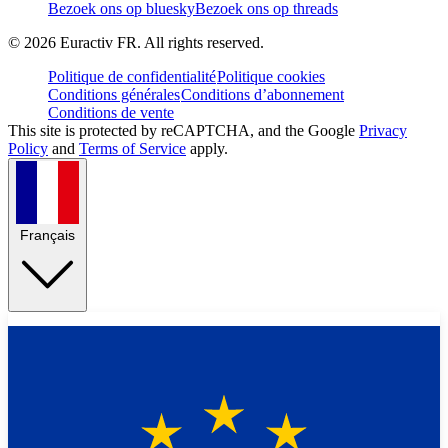
Bezoek ons op bluesky
Bezoek ons op threads
©
2026
Euractiv FR. All rights reserved.
Politique de confidentialité
Politique cookies
Conditions générales
Conditions d’abonnement
Conditions de vente
This site is protected by reCAPTCHA, and the Google
Privacy
Policy
and
Terms of Service
apply.
Français