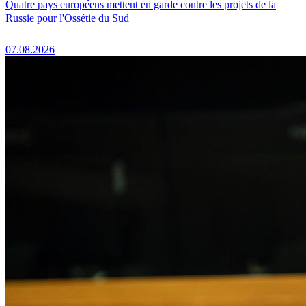
Quatre pays européens mettent en garde contre les projets de la
Russie pour l'Ossétie du Sud
07.08.2026