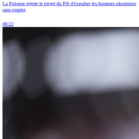
La Pologne rejette le projet du PiS d'expulser les hommes ukrainiens
sans emploi
08:22