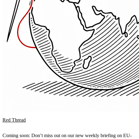
Red Thread
Coming soon: Don’t miss out on our new weekly briefing on EU-