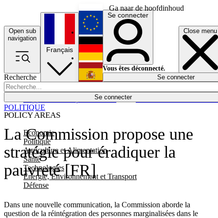
Ga naar de hoofdinhoud
Se connecter
Open sub
Close menu
English
navigation
Français
Deutsch
Vous êtes déconnecté.
Recherche
Se connecter
Español
Lumières éteintes
Se connecter
Rapporteur
Politique
Économie
Newsletters
Evénements
Em
POLITIQUE
POLICY AREAS
La Commission propose une
Economie
Politique
stratégie pour éradiquer la
Agriculture et Alimentation
Santé
pauvreté [FR]
Technologies
Energie, Environnement et Transport
Défense
Dans une nouvelle communication, la Commission aborde la
question de la réintégration des personnes marginalisées dans le