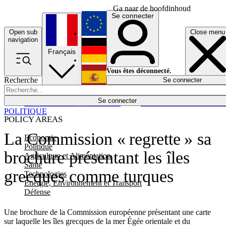
Ga naar de hoofdinhoud
Se connecter
Open sub
Close menu
English
navigation
Français
Deutsch
Vous êtes déconnecté.
Recherche
Se connecter
Español
Lumières éteintes
Se connecter
Rapporteur
Politique
Économie
Newsletters
Evénements
Em
POLITIQUE
POLICY AREAS
La Commission « regrette » sa
Economie
Politique
brochure présentant les îles
Agriculture et Alimentation
Santé
grecques comme turques
Technologies
Energie, Environnement et Transport
Défense
Une brochure de la Commission européenne présentant une carte
sur laquelle les îles grecques de la mer Égée orientale et du