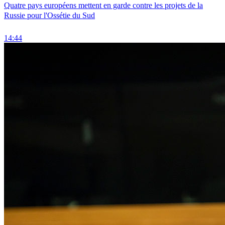
Quatre pays européens mettent en garde contre les projets de la
Russie pour l'Ossétie du Sud
14:44