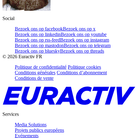
Social
Bezoek ons op facebook
Bezoek ons op x
Bezoek ons op linkedin
Bezoek ons op youtube
Bezoek ons op rss-feed
Bezoek ons op instagram
Bezoek ons op mastodon
Bezoek ons op telegram
Bezoek ons op bluesky
Bezoek ons op threads
©
2026
Euractiv FR
Politique de confidentialité
Politique cookies
Conditions générales
Conditions d’abonnement
Conditions de vente
Services
Media Solutions
Projets publics européens
Evénements