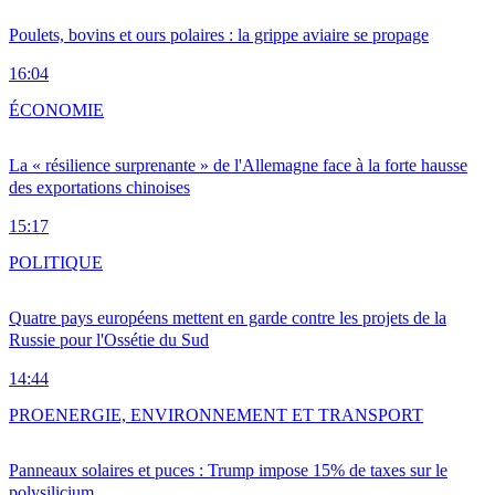
Poulets, bovins et ours polaires : la grippe aviaire se propage
16:04
ÉCONOMIE
La « résilience surprenante » de l'Allemagne face à la forte hausse
des exportations chinoises
15:17
POLITIQUE
Quatre pays européens mettent en garde contre les projets de la
Russie pour l'Ossétie du Sud
14:44
PRO
ENERGIE, ENVIRONNEMENT ET TRANSPORT
Panneaux solaires et puces : Trump impose 15% de taxes sur le
polysilicium