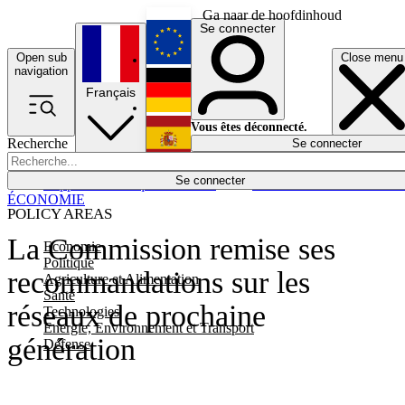
Ga naar de hoofdinhoud
Se connecter
Open sub
Close menu
English
navigation
Français
Deutsch
Vous êtes déconnecté.
Recherche
Se connecter
Español
Lumières éteintes
Se connecter
Rapporteur
Politique
Économie
Newsletters
Evénements
Em
ÉCONOMIE
POLICY AREAS
La Commission remise ses
Economie
Politique
recommandations sur les
Agriculture et Alimentation
Santé
réseaux de prochaine
Technologies
Energie, Environnement et Transport
génération
Défense