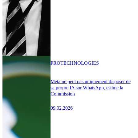
PRO
TECHNOLOGIES
Meta ne peut pas uniquement disposer de
sa propre IA sur WhatsApp, estime la
Commission
09.02.2026