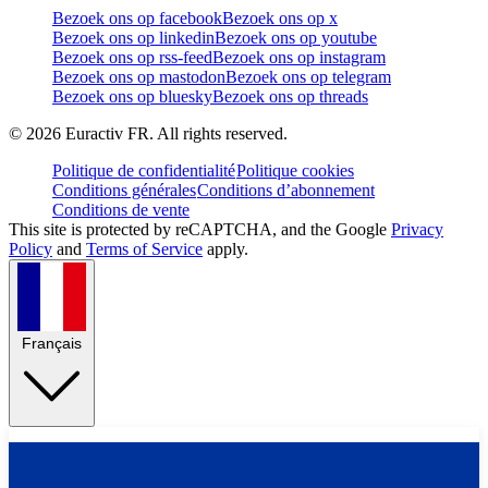
Bezoek ons op facebook
Bezoek ons op x
Bezoek ons op linkedin
Bezoek ons op youtube
Bezoek ons op rss-feed
Bezoek ons op instagram
Bezoek ons op mastodon
Bezoek ons op telegram
Bezoek ons op bluesky
Bezoek ons op threads
©
2026
Euractiv FR. All rights reserved.
Politique de confidentialité
Politique cookies
Conditions générales
Conditions d’abonnement
Conditions de vente
This site is protected by reCAPTCHA, and the Google
Privacy
Policy
and
Terms of Service
apply.
Français