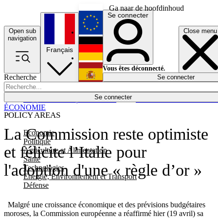
Ga naar de hoofdinhoud
Se connecter
Open sub
Close menu
English
navigation
Français
Deutsch
Vous êtes déconnecté.
Recherche
Se connecter
Español
Lumières éteintes
Se connecter
Rapporteur
Politique
Économie
Newsletters
Evénements
Em
ÉCONOMIE
POLICY AREAS
La Commission reste optimiste
Economie
Politique
et félicite l’Italie pour
Agriculture et Alimentation
Santé
l'adoption d'une « règle d’or »
Technologies
Energie, Environnement et Transport
Défense
Malgré une croissance économique et des prévisions budgétaires
moroses, la Commission européenne a réaffirmé hier (19 avril) sa