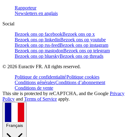
Rapporteur
Newsletters en anglais
Social
Bezoek ons op facebook
Bezoek ons op x
Bezoek ons op linkedin
Bezoek ons op youtube
Bezoek ons op rss-feed
Bezoek ons op instagram
Bezoek ons op mastodon
Bezoek ons op telegram
Bezoek ons op bluesky
Bezoek ons op threads
©
2026
Euractiv FR. All rights reserved.
Politique de confidentialité
Politique cookies
Conditions générales
Conditions d’abonnement
Conditions de vente
This site is protected by reCAPTCHA, and the Google
Privacy
Policy
and
Terms of Service
apply.
Français