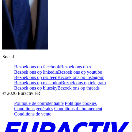
Social
Bezoek ons op facebook
Bezoek ons op x
Bezoek ons op linkedin
Bezoek ons op youtube
Bezoek ons op rss-feed
Bezoek ons op instagram
Bezoek ons op mastodon
Bezoek ons op telegram
Bezoek ons op bluesky
Bezoek ons op threads
©
2026
Euractiv FR
Politique de confidentialité
Politique cookies
Conditions générales
Conditions d’abonnement
Conditions de vente