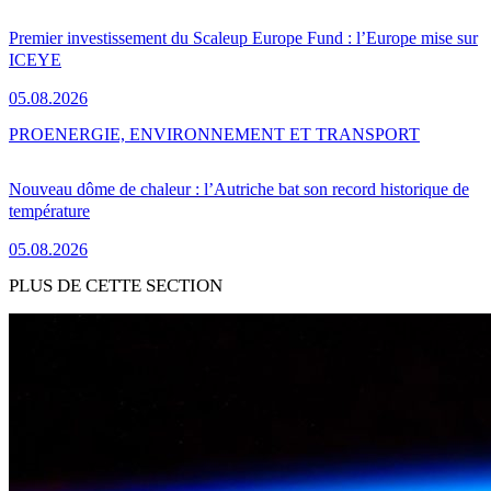
Premier investissement du Scaleup Europe Fund : l’Europe mise sur
ICEYE
05.08.2026
PRO
ENERGIE, ENVIRONNEMENT ET TRANSPORT
Nouveau dôme de chaleur : l’Autriche bat son record historique de
température
05.08.2026
PLUS DE CETTE SECTION