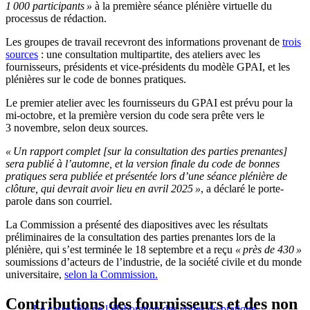
1 000 participants »
à la première séance plénière virtuelle du
processus de rédaction.
Les groupes de travail recevront des informations provenant de
trois
sources
: une consultation multipartite, des ateliers avec les
fournisseurs, présidents et vice-présidents du modèle GPAI, et les
plénières sur le code de bonnes pratiques.
Le premier atelier avec les fournisseurs du GPAI est prévu pour la
mi-octobre, et la première version du code sera prête vers le
3 novembre, selon deux sources.
« Un rapport complet [sur la consultation des parties prenantes]
sera publié à l’automne, et la version finale du code de bonnes
pratiques sera publiée et présentée lors d’une séance plénière de
clôture, qui devrait avoir lieu en avril 2025 »
, a déclaré le porte-
parole dans son courriel.
La Commission a présenté des diapositives avec les résultats
préliminaires de la consultation des parties prenantes lors de la
plénière, qui s’est terminée le 18 septembre et a reçu
« près de 430 »
soumissions d’acteurs de l’industrie, de la société civile et du monde
universitaire,
selon la Commission.
Contributions des fournisseurs et des non
Le casse-tête de l’élaboration des codes de pratique