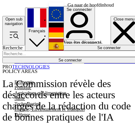
Ga naar de hoofdinhoud
Se connecter
Open sub
Close menu
English
navigation
Français
Deutsch
Vous êtes déconnecté.
Recherche
Se connecter
Español
Lumières éteintes
Se connecter
Rapporteur
Politique
Économie
Newsletters
Evénements
Em
PRO
TECHNOLOGIES
POLICY AREAS
La Commission révèle des
Economie
Politique
désaccords entre les acteurs
Agriculture et Alimentation
Santé
chargés de la rédaction du code
Technologies
Energie, Environnement et Transport
de bonnes pratiques de l'IA
Défense