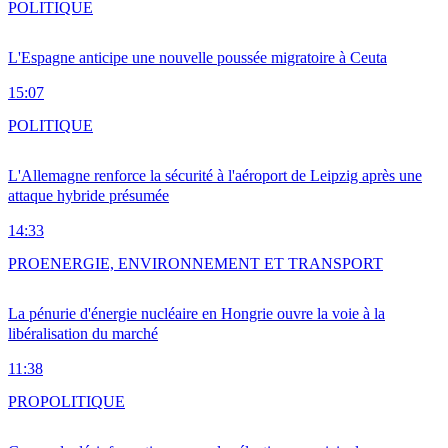
POLITIQUE
L'Espagne anticipe une nouvelle poussée migratoire à Ceuta
15:07
POLITIQUE
L'Allemagne renforce la sécurité à l'aéroport de Leipzig après une
attaque hybride présumée
14:33
PRO
ENERGIE, ENVIRONNEMENT ET TRANSPORT
La pénurie d'énergie nucléaire en Hongrie ouvre la voie à la
libéralisation du marché
11:38
PRO
POLITIQUE