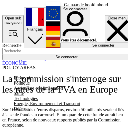
Ga naar de hoofdinhoud
Se connecter
Open sub
Close menu
English
navigation
Français
Deutsch
Vous êtes déconnecté.
Recherche
Se connecter
Español
Lumières éteintes
Se connecter
Rapporteur
Politique
Économie
Newsletters
Evénements
Em
ÉCONOMIE
POLICY AREAS
La Commission s'interroge sur
Economie
Politique
les ratés de la TVA en Europe
Agriculture et Alimentation
Santé
Technologies
Energie, Environnement et Transport
Défense
Sur 168 milliards d’euros disparus, environ 50 milliards seraient liés
à la seule fraude au carrousel. Et un quart de cette fraude aurait lieu
en France, selon de nouveaux rapports publiés par la Commission
européenne.